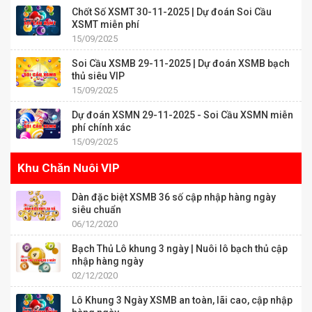
Chốt Số XSMT 30-11-2025 | Dự đoán Soi Cầu
XSMT miễn phí
15/09/2025
Soi Cầu XSMB 29-11-2025 | Dự đoán XSMB bạch
thủ siêu VIP
15/09/2025
Dự đoán XSMN 29-11-2025 - Soi Cầu XSMN miễn
phí chính xác
15/09/2025
Khu Chăn Nuôi VIP
Dàn đặc biệt XSMB 36 số cập nhập hàng ngày
siêu chuẩn
06/12/2020
Bạch Thủ Lô khung 3 ngày | Nuôi lô bạch thủ cập
nhập hàng ngày
02/12/2020
Lô Khung 3 Ngày XSMB an toàn, lãi cao, cập nhập