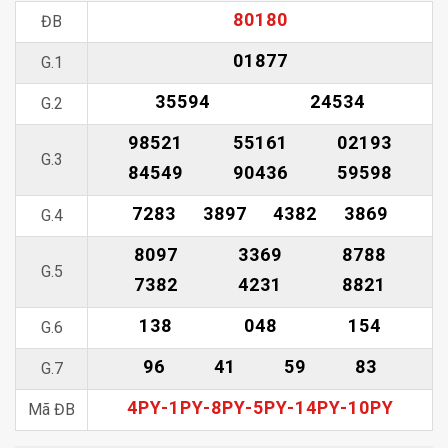
80180
ĐB
01877
G.1
35594
24534
G.2
98521
55161
02193
G.3
84549
90436
59598
7283
3897
4382
3869
G.4
8097
3369
8788
G.5
7382
4231
8821
138
048
154
G.6
96
41
59
83
G.7
4PY-1PY-8PY-5PY-14PY-10PY
Mã ĐB