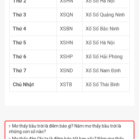
Thứ 2
XSHN
Xổ Số Hà Nội
Thứ 3
XSQN
Xổ Số Quảng Ninh
Thứ 4
XSBN
Xổ Số Bắc Ninh
Thứ 5
XSHN
Xổ Số Hà Nội
Thứ 6
XSHP
Xổ Số Hải Phòng
Thứ 7
XSND
Xổ Số Nam Định
Chủ Nhật
XSTB
Xổ Số Thái Bình
Mơ thấy bầu trời là điềm báo gì? Nằm mơ thấy bầu trời là
những con số nào?
Mơ thấy đàn Ghi ta là điềm báo tốt hay xấu? Nằm mơ thấy