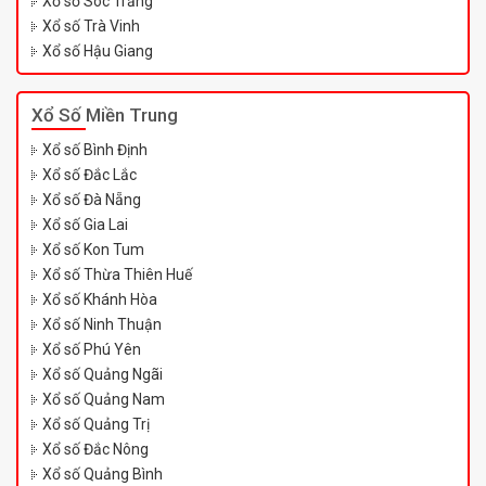
Xổ số Sóc Trăng
Xổ số Trà Vinh
Xổ số Hậu Giang
Xổ Số Miền Trung
Xổ số Bình Định
Xổ số Đắc Lắc
Xổ số Đà Nẵng
Xổ số Gia Lai
Xổ số Kon Tum
Xổ số Thừa Thiên Huế
Xổ số Khánh Hòa
Xổ số Ninh Thuận
Xổ số Phú Yên
Xổ số Quảng Ngãi
Xổ số Quảng Nam
Xổ số Quảng Trị
Xổ số Đắc Nông
Xổ số Quảng Bình