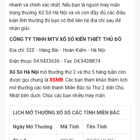
nhanh và chính xác nhất. Nếu bạn là người may mắn
trúng thưởng Xổ Số Hà Nội và vé còn đầy đủ các điều
kiện lĩnh thưởng thì bạn có thể liên hệ địa chỉ sau để
nhận giải:
CÔNG TY TNHH MTV XỔ SỐ KIẾN THIẾT THỦ ĐÔ
Địa chỉ: 53E - Hàng Bài - Hoàn Kiếm - Hà Nội
Điện thoại: 04.9433636 - Fax: 04.9438874
Xổ Số Hà Nội
mở thưởng thứ 2 và thứ 5 hàng tuần còn
được gọi chung là
XSMB
. Các bạn tham khảo thêm lịch
mở thưởng các tỉnh thành Miền Bắc từ Thứ 2 đến Chủ
Nhật bên dưới. Chúc các bạn nhiều may mắn.
LỊCH MỞ THƯỞNG XỔ SỐ CÁC TỈNH MIỀN BẮC
Ngày Mở Thưởng
Mã Tỉnh
Tên Tỉnh