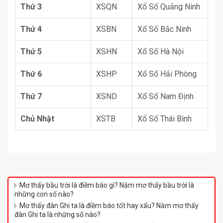
Thứ 3
XSQN
Xổ Số Quảng Ninh
Thứ 4
XSBN
Xổ Số Bắc Ninh
Thứ 5
XSHN
Xổ Số Hà Nội
Thứ 6
XSHP
Xổ Số Hải Phòng
Thứ 7
XSND
Xổ Số Nam Định
Chủ Nhật
XSTB
Xổ Số Thái Bình
Mơ thấy bầu trời là điềm báo gì? Nằm mơ thấy bầu trời là
những con số nào?
Mơ thấy đàn Ghi ta là điềm báo tốt hay xấu? Nằm mơ thấy
đàn Ghi ta là những số nào?