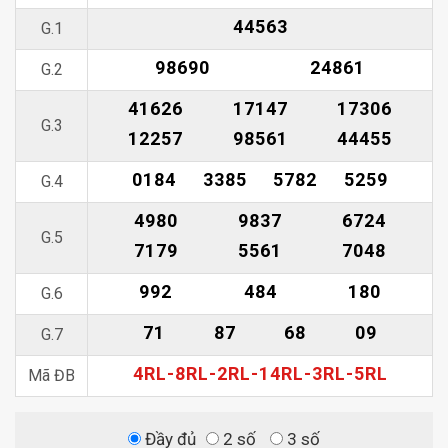
44563
G.1
98690
24861
G.2
41626
17147
17306
G.3
12257
98561
44455
0184
3385
5782
5259
G.4
4980
9837
6724
G.5
7179
5561
7048
992
484
180
G.6
71
87
68
09
G.7
4RL-8RL-2RL-14RL-3RL-5RL
Mã ĐB
Đầy đủ
2 số
3 số