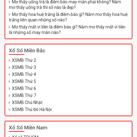
Mơ thấy uống trà là điềm báo may mắn phải không? Nằm
mơ thấy uống trà thì số nào là đẹp?
Mơ thấy hoa huệ trắng là điềm báo gì? Nằm mơ thấy hoa huệ
trắng liên quan những số nào?
Mơ thấy mất ví tiền là điềm báo gì? Nằm mơ thấy mất ví tiền
là những số may mắn nào?
Xổ Số Miền Bắc
XSMB Thứ 2
XSMB Thứ 3
XSMB Thứ 4
XSMB Thứ 5
XSMB Thứ 6
XSMB Thứ 7
XSMB Chủ Nhật
XSMB Thủ Đô Hà Nội
Xổ Số Miền Nam