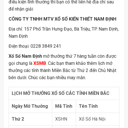
điều kiện lĩnh thưởng thì bạn có thể liên hệ địa chỉ sau
để nhận giải:
CÔNG TY TNHH MTV XỔ SỐ KIẾN THIẾT NAM ĐỊNH
Địa chỉ: 157 Phố Trần Hưng Đạo, Bà Triệu, TP. Nam Định,
Nam Định
Điện thoại: 0228 3849 241
Xổ Số Nam Định
mở thưởng thứ 7 hàng tuần còn được
gọi chung là
XSMB
. Các bạn tham khảo thêm lịch mở
thưởng các tỉnh thành Miền Bắc từ Thứ 2 đến Chủ Nhật
bên dưới. Chúc các bạn nhiều may mắn.
LỊCH MỞ THƯỞNG XỔ SỐ CÁC TỈNH MIỀN BẮC
Ngày Mở Thưởng
Mã Tỉnh
Tên Tỉnh
Thứ 2
XSHN
Xổ Số Hà Nội