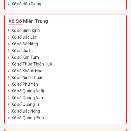
Xổ số Hậu Giang
Xổ Số Miền Trung
Xổ số Bình Định
Xổ số Đắc Lắc
Xổ số Đà Nẵng
Xổ số Gia Lai
Xổ số Kon Tum
Xổ số Thừa Thiên Huế
Xổ số Khánh Hòa
Xổ số Ninh Thuận
Xổ số Phú Yên
Xổ số Quảng Ngãi
Xổ số Quảng Nam
Xổ số Quảng Trị
Xổ số Đắc Nông
Xổ số Quảng Bình