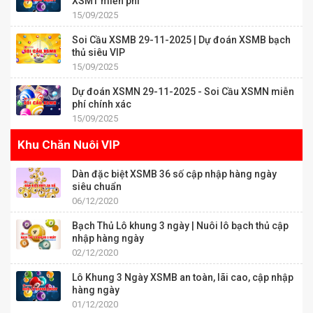
XSMT miễn phí
15/09/2025
Soi Cầu XSMB 29-11-2025 | Dự đoán XSMB bạch
thủ siêu VIP
15/09/2025
Dự đoán XSMN 29-11-2025 - Soi Cầu XSMN miễn
phí chính xác
15/09/2025
Khu Chăn Nuôi VIP
Dàn đặc biệt XSMB 36 số cập nhập hàng ngày
siêu chuẩn
06/12/2020
Bạch Thủ Lô khung 3 ngày | Nuôi lô bạch thủ cập
nhập hàng ngày
02/12/2020
Lô Khung 3 Ngày XSMB an toàn, lãi cao, cập nhập
hàng ngày
01/12/2020