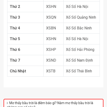
Thứ 2
XSHN
Xổ Số Hà Nội
Thứ 3
XSQN
Xổ Số Quảng Ninh
Thứ 4
XSBN
Xổ Số Bắc Ninh
Thứ 5
XSHN
Xổ Số Hà Nội
Thứ 6
XSHP
Xổ Số Hải Phòng
Thứ 7
XSND
Xổ Số Nam Định
Chủ Nhật
XSTB
Xổ Số Thái Bình
Mơ thấy bầu trời là điềm báo gì? Nằm mơ thấy bầu trời là