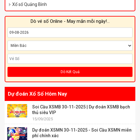
Xổ số Quảng Bình
Dò vé số Online - May mắn mỗi ngày!...
Dò Kết Quả
Dự đoán Xổ Số Hôm Nay
Soi Cầu XSMB 30-11-2025 | Dự đoán XSMB bạch
thủ siêu VIP
15/09/2025
Dự đoán XSMN 30-11-2025 - Soi Cầu XSMN miễn
phí chính xác