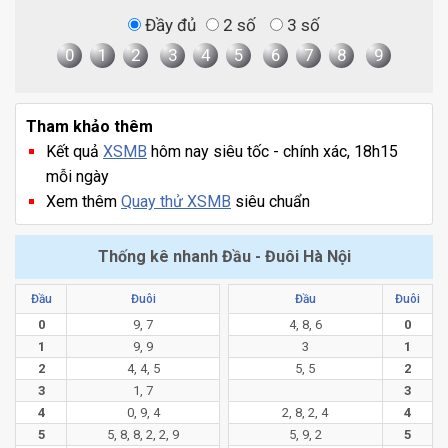
Đầy đủ
2 số
3 số
0
1
2
3
4
5
6
7
8
9
Tham khảo thêm
Kết quả
XSMB
hôm nay siêu tốc - chính xác, 18h15
mỗi ngày
Xem thêm
Quay thử XSMB
siêu chuẩn
Thống kê nhanh Đầu - Đuôi Hà Nội
Đầu
Đuôi
Đầu
Đuôi
0
9
,
7
4
,
8
,
6
0
1
9
,
9
3
1
2
4
,
4
,
5
5
,
5
2
3
1
,
7
3
4
0
,
9
,
4
2
,
8
,
2
,
4
4
5
5
,
8
,
8
,
2
,
2
,
9
5
,
9
,
2
5