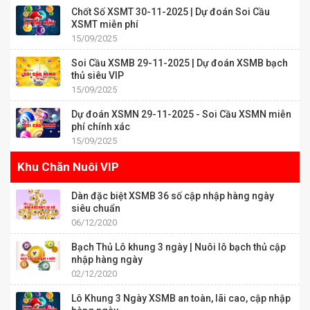
Chốt Số XSMT 30-11-2025 | Dự đoán Soi Cầu
XSMT miễn phí
15/09/2025
Soi Cầu XSMB 29-11-2025 | Dự đoán XSMB bạch
thủ siêu VIP
15/09/2025
Dự đoán XSMN 29-11-2025 - Soi Cầu XSMN miễn
phí chính xác
15/09/2025
Khu Chăn Nuôi VIP
Dàn đặc biệt XSMB 36 số cập nhập hàng ngày
siêu chuẩn
06/12/2020
Bạch Thủ Lô khung 3 ngày | Nuôi lô bạch thủ cập
nhập hàng ngày
02/12/2020
Lô Khung 3 Ngày XSMB an toàn, lãi cao, cập nhập