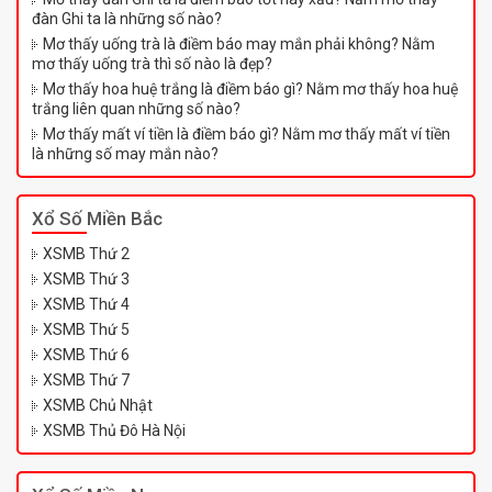
đàn Ghi ta là những số nào?
Mơ thấy uống trà là điềm báo may mắn phải không? Nằm
mơ thấy uống trà thì số nào là đẹp?
Mơ thấy hoa huệ trắng là điềm báo gì? Nằm mơ thấy hoa huệ
trắng liên quan những số nào?
Mơ thấy mất ví tiền là điềm báo gì? Nằm mơ thấy mất ví tiền
là những số may mắn nào?
Xổ Số Miền Bắc
XSMB Thứ 2
XSMB Thứ 3
XSMB Thứ 4
XSMB Thứ 5
XSMB Thứ 6
XSMB Thứ 7
XSMB Chủ Nhật
XSMB Thủ Đô Hà Nội