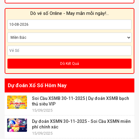
Dò vé số Online - May mắn mỗi ngày!...
Dò Kết Quả
Dự đoán Xổ Số Hôm Nay
Soi Cầu XSMB 30-11-2025 | Dự đoán XSMB bạch
thủ siêu VIP
15/09/2025
Dự đoán XSMN 30-11-2025 - Soi Cầu XSMN miễn
phí chính xác
15/09/2025