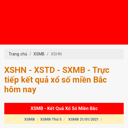
Trang chủ
XSMB
XSHN
XSHN - XSTD - SXMB - Trực
tiếp kết quả xổ số miền Bắc
hôm nay
XSMB - Kết Quả Xổ Số Miền Bắc
XSMB
XSMB Thứ 5
XSMB 21/01/2021