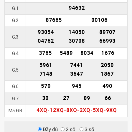
94632
G.1
87665
00106
G.2
93054
14050
89707
G.3
04762
30708
66993
3765
5489
8034
1676
G.4
5961
7441
2050
G.5
7148
3647
1867
570
945
490
G.6
30
27
89
66
G.7
4XQ-12XQ-8XQ-2XQ-5XQ-9XQ
Mã ĐB
Đầy đủ
2 số
3 số