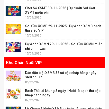
Chốt Số XSMT 30-11-2025 | Dự đoán Soi Cầu
XSMT miễn phí
15/09/2025
Soi Cầu XSMB 29-11-2025 | Dự đoán XSMB bạch
thủ siêu VIP
15/09/2025
Dự đoán XSMN 29-11-2025 - Soi Cầu XSMN miễn
phí chính xác
15/09/2025
Khu Chăn Nuôi VIP
Dàn đặc biệt XSMB 36 số cập nhập hàng ngày
siêu chuẩn
06/12/2020
Bạch Thủ Lô khung 3 ngày | Nuôi lô bạch thủ cập
nhập hàng ngày
02/12/2020
Lô Khung 3 Ngày XSMB an toàn, lãi cao, cập nhập