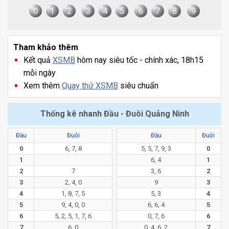
0
1
2
3
4
5
6
7
8
9
Tham khảo thêm
Kết quả
XSMB
hôm nay siêu tốc - chính xác, 18h15
mỗi ngày
Xem thêm
Quay thử XSMB
siêu chuẩn
Thống kê nhanh Đầu - Đuôi Quảng Ninh
Đầu
Đuôi
Đầu
Đuôi
0
6
,
7
,
8
5
,
5
,
7
,
9
,
3
0
1
6
,
4
1
2
7
3
,
6
2
3
2
,
4
,
0
9
3
4
1
,
8
,
7
,
5
5
,
3
4
5
9
,
4
,
0
,
0
6
,
6
,
4
5
6
5
,
2
,
5
,
1
,
7
,
6
0
,
7
,
6
6
7
6
,
0
0
,
4
,
6
,
2
7