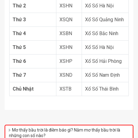
Thứ 2
XSHN
Xổ Số Hà Nội
Thứ 3
XSQN
Xổ Số Quảng Ninh
Thứ 4
XSBN
Xổ Số Bắc Ninh
Thứ 5
XSHN
Xổ Số Hà Nội
Thứ 6
XSHP
Xổ Số Hải Phòng
Thứ 7
XSND
Xổ Số Nam Định
Chủ Nhật
XSTB
Xổ Số Thái Bình
Mơ thấy bầu trời là điềm báo gì? Nằm mơ thấy bầu trời là
những con số nào?