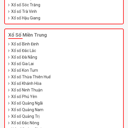
Xổ số Sóc Trăng
Xổ số Trà Vinh
Xổ số Hậu Giang
Xổ Số Miền Trung
Xổ số Bình Định
Xổ số Đắc Lắc
Xổ số Đà Nẵng
Xổ số Gia Lai
Xổ số Kon Tum
Xổ số Thừa Thiên Huế
Xổ số Khánh Hòa
Xổ số Ninh Thuận
Xổ số Phú Yên
Xổ số Quảng Ngãi
Xổ số Quảng Nam
Xổ số Quảng Trị
Xổ số Đắc Nông