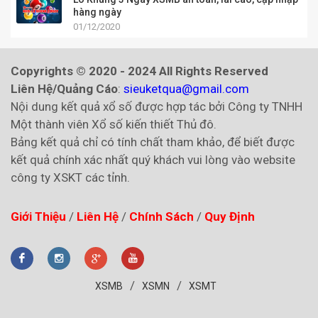
hàng ngày
01/12/2020
Copyrights © 2020 - 2024 All Rights Reserved
Liên Hệ/Quảng Cáo
:
sieuketqua@gmail.com
Nội dung kết quả xổ số được hợp tác bởi Công ty TNHH
Một thành viên Xổ số kiến thiết Thủ đô.
Bảng kết quả chỉ có tính chất tham khảo, để biết được
kết quả chính xác nhất quý khách vui lòng vào website
công ty XSKT các tỉnh.
Giới Thiệu
/
Liên Hệ
/
Chính Sách
/
Quy Định
/
/
XSMB
XSMN
XSMT