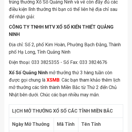
trúng thưởng Xổ Số Quảng Ninh và vé còn đầy đủ các
điều kiện lĩnh thưởng thì bạn có thể liên hệ địa chỉ sau
để nhận giải:
CÔNG TY TNHH MTV XỔ SỐ KIẾN THIẾT QUẢNG
NINH
Địa chỉ: Số 2, phố Kim Hoàn, Phường Bạch Đằng, Thành
phố Hạ Long, Tỉnh Quảng Ninh
Điện thoại: 033 3825355 - Số Fax: 033 3824676
Xổ Số Quảng Ninh
mở thưởng thứ 3 hàng tuần còn
được gọi chung là
XSMB
. Các bạn tham khảo thêm lịch
mở thưởng các tỉnh thành Miền Bắc từ Thứ 2 đến Chủ
Nhật bên dưới. Chúc các bạn nhiều may mắn.
LỊCH MỞ THƯỞNG XỔ SỐ CÁC TỈNH MIỀN BẮC
Ngày Mở Thưởng
Mã Tỉnh
Tên Tỉnh