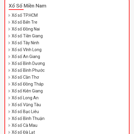
Xổ Số Miền Nam
Xổ số TP.HCM
Xổ số Bến Tre
Xổ số Đồng Nai
Xổ số Tiền Giang
Xổ số Tây Ninh
Xổ số Vĩnh Long
Xổ số An Giang
Xổ số Bình Dương
Xổ số Bình Phước
Xổ số Cần Thơ
Xổ số Đồng Tháp
Xổ số Kiên Giang
Xổ số Long An
Xổ số Vũng Tàu
Xổ số Bạc Liêu
Xổ số Bình Thuận
Xổ số Cà Mau
Xổ số Đà Lạt