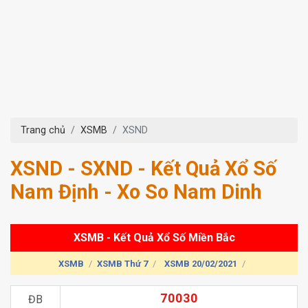
Trang chủ
XSMB
XSND
XSND - SXND - Kết Quả Xổ Số
Nam Định - Xo So Nam Dinh
XSMB - Kết Quả Xổ Số Miền Bắc
XSMB
XSMB Thứ 7
XSMB 20/02/2021
70030
ĐB