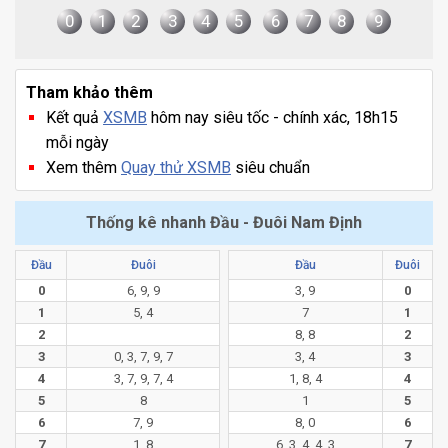
0
1
2
3
4
5
6
7
8
9
Tham khảo thêm
Kết quả
XSMB
hôm nay siêu tốc - chính xác, 18h15
mỗi ngày
Xem thêm
Quay thử XSMB
siêu chuẩn
Thống kê nhanh Đầu - Đuôi Nam Định
Đầu
Đuôi
Đầu
Đuôi
0
6
,
9
,
9
3
,
9
0
1
5
,
4
7
1
2
8
,
8
2
3
0
,
3
,
7
,
9
,
7
3
,
4
3
4
3
,
7
,
9
,
7
,
4
1
,
8
,
4
4
5
8
1
5
6
7
,
9
8
,
0
6
7
1
,
8
6
,
3
,
4
,
4
,
3
7