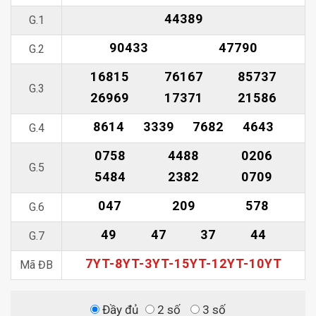
44389
G.1
90433
47790
G.2
16815
76167
85737
G.3
26969
17371
21586
8614
3339
7682
4643
G.4
0758
4488
0206
G.5
5484
2382
0709
047
209
578
G.6
49
47
37
44
G.7
7YT-8YT-3YT-15YT-12YT-10YT
Mã ĐB
Đầy đủ
2 số
3 số