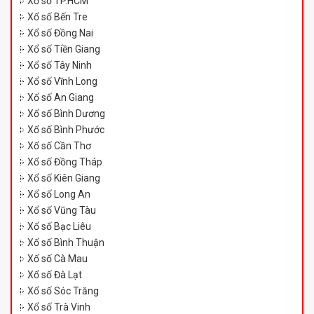
Xổ số TP.HCM
Xổ số Bến Tre
Xổ số Đồng Nai
Xổ số Tiền Giang
Xổ số Tây Ninh
Xổ số Vĩnh Long
Xổ số An Giang
Xổ số Bình Dương
Xổ số Bình Phước
Xổ số Cần Thơ
Xổ số Đồng Tháp
Xổ số Kiên Giang
Xổ số Long An
Xổ số Vũng Tàu
Xổ số Bạc Liêu
Xổ số Bình Thuận
Xổ số Cà Mau
Xổ số Đà Lạt
Xổ số Sóc Trăng
Xổ số Trà Vinh