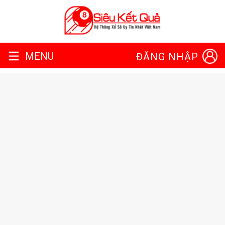
MENU
ĐĂNG NHẬP