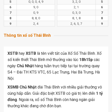
5
0
,
0
,
0
,
4
,
9
3
,
2
,
0
5
6
9
,
0
2
,
1
6
7
0
,
9
0
,
3
,
0
7
8
8
,
8
,
0
8
,
1
,
8
8
9
2
,
4
2
,
6
,
5
,
7
9
Thông tin xổ số Thái Bình
XSTB
hay
XSTB
là tên viết tắt của Xổ Số Thái Bình. Xổ
số kiến thiết Thái Bình mở thưởng vào lúc
18h15p
các
ngày
Chủ Nhật
hàng tuần trực tiếp tại tại trường quay
S4 – Đài TH KTS VTC, 65 Lạc Trung, Hai Bà Trưng, Hà
Nội.
XSMB Chủ Nhật
đài Thái Bình với nhiều giải thưởng vô
cùng hấp dẫn. Giải đặc biệt XSTB có giá trị lên đến
1 tỷ
đồng
. Ngoài ra, xổ số Thái Bình còn hàng ngàn giải
thưởng khác đang chờ đón bạn.