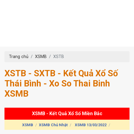
Trang chủ
XSMB
XSTB
XSTB - SXTB - Kết Quả Xổ Số
Thái Bình - Xo So Thai Binh
XSMB
XSMB - Kết Quả Xổ Số Miền Bắc
XSMB
XSMB Chủ Nhật
XSMB 13/03/2022