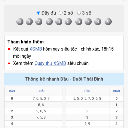
Đầy đủ
2 số
3 số
0
1
2
3
4
5
6
7
8
9
Tham khảo thêm
Kết quả
XSMB
hôm nay siêu tốc - chính xác, 18h15
mỗi ngày
Xem thêm
Quay thử XSMB
siêu chuẩn
Thống kê nhanh Đầu - Đuôi Thái Bình
Đầu
Đuôi
Đầu
Đuôi
0
7
,
0
,
5
,
0
,
7
5
,
5
,
0
,
5
,
7
,
0
,
6
,
8
0
1
8
,
6
1
2
9
,
6
,
5
9
2
3
7
,
5
,
3
3
3
4
5
,
9
4