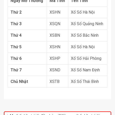
Ngày Mở Thưởng
Mã Tỉnh
Tên Tỉnh
Thứ 2
XSHN
Xổ Số Hà Nội
Thứ 3
XSQN
Xổ Số Quảng Ninh
Thứ 4
XSBN
Xổ Số Bắc Ninh
Thứ 5
XSHN
Xổ Số Hà Nội
Thứ 6
XSHP
Xổ Số Hải Phòng
Thứ 7
XSND
Xổ Số Nam Định
Chủ Nhật
XSTB
Xổ Số Thái Bình