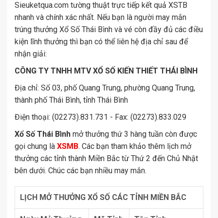
Sieuketqua.com tường thuật trực tiếp kết quả XSTB
nhanh và chính xác nhất. Nếu bạn là người may mắn
trúng thưởng Xổ Số Thái Bình và vé còn đầy đủ các điều
kiện lĩnh thưởng thì bạn có thể liên hệ địa chỉ sau để
nhận giải:
CÔNG TY TNHH MTV XỔ SỐ KIẾN THIẾT THÁI BÌNH
Địa chỉ: Số 03, phố Quang Trung, phường Quang Trung,
thành phố Thái Bình, tỉnh Thái Bình
Điện thoại: (02273).831.731 - Fax: (02273).833.029
Xổ Số Thái Bình
mở thưởng thứ 3 hàng tuần còn được
gọi chung là
XSMB
. Các bạn tham khảo thêm lịch mở
thưởng các tỉnh thành Miền Bắc từ Thứ 2 đến Chủ Nhật
bên dưới. Chúc các bạn nhiều may mắn.
LỊCH MỞ THƯỞNG XỔ SỐ CÁC TỈNH MIỀN BẮC