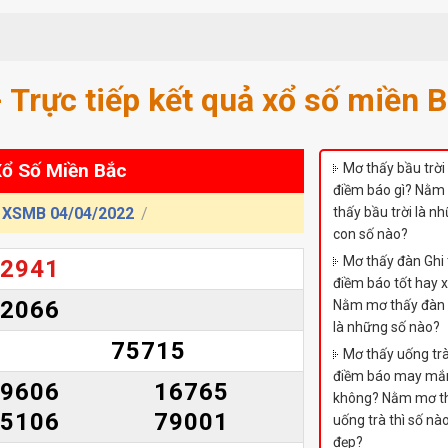
Trực tiếp kết quả xổ số miền 
Xổ Số Miền Bắc
Mơ thấy bầu trời 
điềm báo gì? Nằm
XSMB 04/04/2022
thấy bầu trời là n
con số nào?
Mơ thấy đàn Ghi 
2941
điềm báo tốt hay 
2066
Nằm mơ thấy đàn 
là những số nào?
75715
Mơ thấy uống trà
điềm báo may mắ
9606
16765
không? Nằm mơ t
5106
79001
uống trà thì số nào
đẹp?