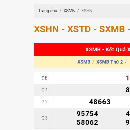
Trang chủ
XSMB
XSHN
XSHN - XSTD - SXMB - 
XSMB - Kết Quả 
XSMB
XSMB Thứ 2
1
ĐB
8
G.1
48663
G.2
95754
4
G.3
58062
9