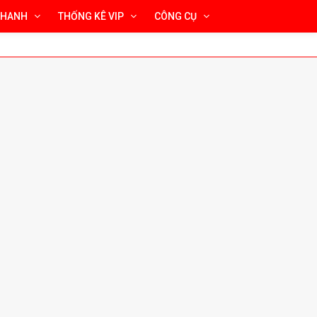
NHANH
THỐNG KÊ VIP
CÔNG CỤ