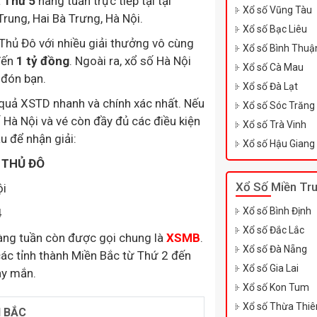
à
Thứ 5
hàng tuần trực tiếp tại tại
Xổ số Vũng Tàu
rung, Hai Bà Trưng, Hà Nội.
Xổ số Bạc Liêu
 Thủ Đô với nhiều giải thưởng vô cùng
Xổ số Bình Thuậ
 đến
1 tỷ đồng
. Ngoài ra, xổ số Hà Nội
Xổ số Cà Mau
 đón bạn.
Xổ số Đà Lạt
 quả XSTD nhanh và chính xác nhất. Nếu
Xổ số Sóc Trăng
Hà Nội và vé còn đầy đủ các điều kiện
Xổ số Trà Vinh
au để nhận giải:
Xổ số Hậu Giang
 THỦ ĐÔ
Xổ Số Miền Tr
ội
Xổ số Bình Định
4
Xổ số Đắc Lắc
àng tuần còn được gọi chung là
XSMB
.
Xổ số Đà Nẵng
ác tỉnh thành Miền Bắc từ Thứ 2 đến
Xổ số Gia Lai
ay mắn.
Xổ số Kon Tum
Xổ số Thừa Thiê
N BẮC