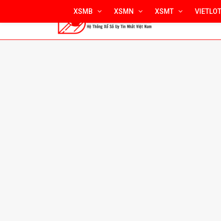
XSMB
XSMN
XSMT
VIETLO