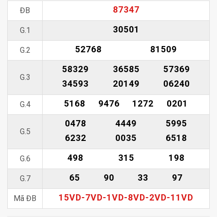
87347
ĐB
30501
G.1
52768
81509
G.2
58329
36585
57369
G.3
34593
20149
06240
5168
9476
1272
0201
G.4
0478
4449
5995
G.5
6232
0035
6518
498
315
198
G.6
65
90
33
97
G.7
15VD-7VD-1VD-8VD-2VD-11VD
Mã ĐB