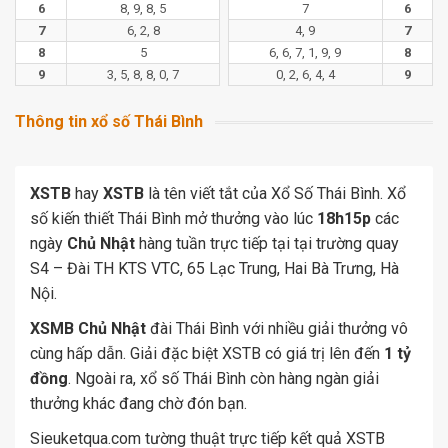
6
8
,
9
,
8
,
5
7
6
7
6
,
2
,
8
4
,
9
7
8
5
6
,
6
,
7
,
1
,
9
,
9
8
9
3
,
5
,
8
,
8
,
0
,
7
0
,
2
,
6
,
4
,
4
9
Thông tin xổ số Thái Bình
XSTB
hay
XSTB
là tên viết tắt của Xổ Số Thái Bình. Xổ
số kiến thiết Thái Bình mở thưởng vào lúc
18h15p
các
ngày
Chủ Nhật
hàng tuần trực tiếp tại tại trường quay
S4 – Đài TH KTS VTC, 65 Lạc Trung, Hai Bà Trưng, Hà
Nội.
XSMB Chủ Nhật
đài Thái Bình với nhiều giải thưởng vô
cùng hấp dẫn. Giải đặc biệt XSTB có giá trị lên đến
1 tỷ
đồng
. Ngoài ra, xổ số Thái Bình còn hàng ngàn giải
thưởng khác đang chờ đón bạn.
Sieuketqua.com tường thuật trực tiếp kết quả XSTB