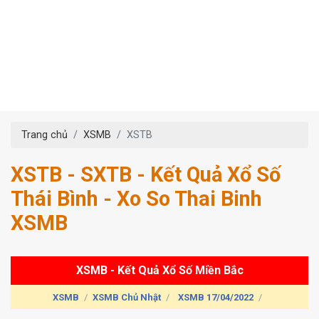
Trang chủ
XSMB
XSTB
XSTB - SXTB - Kết Quả Xổ Số
Thái Bình - Xo So Thai Binh
XSMB
XSMB - Kết Quả Xổ Số Miền Bắc
XSMB
XSMB Chủ Nhật
XSMB 17/04/2022