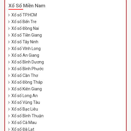
Xổ Số Miền Nam
Xổ số TP.HCM
Xổ số Bến Tre
Xổ số Đồng Nai
Xổ số Tiền Giang
Xổ số Tây Ninh
Xổ số Vĩnh Long
Xổ số An Giang
Xổ số Bình Dương
Xổ số Bình Phước
Xổ số Cần Thơ
Xổ số Đồng Tháp
Xổ số Kiên Giang
Xổ số Long An
Xổ số Vũng Tàu
Xổ số Bạc Liêu
Xổ số Bình Thuận
Xổ số Cà Mau
Xổ số Đà Lạt