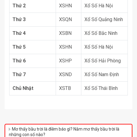
Thứ 2
XSHN
Xổ Số Hà Nội
Thứ 3
XSQN
Xổ Số Quảng Ninh
Thứ 4
XSBN
Xổ Số Bắc Ninh
Thứ 5
XSHN
Xổ Số Hà Nội
Thứ 6
XSHP
Xổ Số Hải Phòng
Thứ 7
XSND
Xổ Số Nam Định
Chủ Nhật
XSTB
Xổ Số Thái Bình
Mơ thấy bầu trời là điềm báo gì? Nằm mơ thấy bầu trời là
những con số nào?