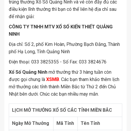
trúng thưởng Xổ Số Quảng Ninh và vé còn đầy đủ các
điều kiện lĩnh thưởng thì bạn có thể liên hệ địa chỉ sau
để nhận giải:
CÔNG TY TNHH MTV XỔ SỐ KIẾN THIẾT QUẢNG
NINH
Địa chỉ: Số 2, phố Kim Hoàn, Phường Bạch Đằng, Thành
phố Hạ Long, Tỉnh Quảng Ninh
Điện thoại: 033 3825355 - Số Fax: 033 3824676
Xổ Số Quảng Ninh
mở thưởng thứ 3 hàng tuần còn
được gọi chung là
XSMB
. Các bạn tham khảo thêm lịch
mở thưởng các tỉnh thành Miền Bắc từ Thứ 2 đến Chủ
Nhật bên dưới. Chúc các bạn nhiều may mắn.
LỊCH MỞ THƯỞNG XỔ SỐ CÁC TỈNH MIỀN BẮC
Ngày Mở Thưởng
Mã Tỉnh
Tên Tỉnh