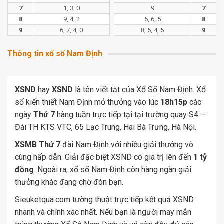
7
1
,
3
,
0
9
7
8
9
,
4
,
2
5
,
6
,
5
8
9
6
,
7
,
4
,
0
8
,
5
,
4
,
5
9
Thông tin xổ số Nam Định
XSND
hay
XSND
là tên viết tắt của Xổ Số Nam Định. Xổ
số kiến thiết Nam Định mở thưởng vào lúc
18h15p
các
ngày
Thứ 7
hàng tuần trực tiếp tại tại trường quay S4 –
Đài TH KTS VTC, 65 Lạc Trung, Hai Bà Trưng, Hà Nội.
XSMB Thứ 7
đài Nam Định với nhiều giải thưởng vô
cùng hấp dẫn. Giải đặc biệt XSND có giá trị lên đến
1 tỷ
đồng
. Ngoài ra, xổ số Nam Định còn hàng ngàn giải
thưởng khác đang chờ đón bạn.
Sieuketqua.com tường thuật trực tiếp kết quả XSND
nhanh và chính xác nhất. Nếu bạn là người may mắn