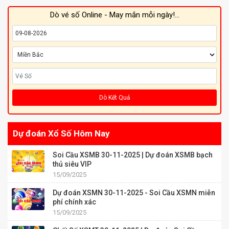
Dò vé số Online - May mắn mỗi ngày!...
Dò Kết Quả
Dự đoán Xổ Số Hôm Nay
Soi Cầu XSMB 30-11-2025 | Dự đoán XSMB bạch
thủ siêu VIP
15/09/2025
Dự đoán XSMN 30-11-2025 - Soi Cầu XSMN miễn
phí chính xác
15/09/2025