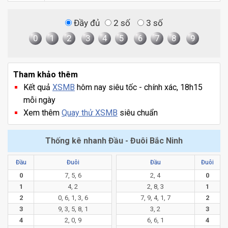
Đầy đủ
2 số
3 số
0
1
2
3
4
5
6
7
8
9
Tham khảo thêm
Kết quả
XSMB
hôm nay siêu tốc - chính xác, 18h15
mỗi ngày
Xem thêm
Quay thử XSMB
siêu chuẩn
Thống kê nhanh Đầu - Đuôi Bắc Ninh
Đầu
Đuôi
Đầu
Đuôi
0
7
,
5
,
6
2
,
4
0
1
4
,
2
2
,
8
,
3
1
2
0
,
6
,
1
,
3
,
6
7
,
9
,
4
,
1
,
7
2
3
9
,
3
,
5
,
8
,
1
3
,
2
3
4
2
,
0
,
9
6
,
6
,
1
4