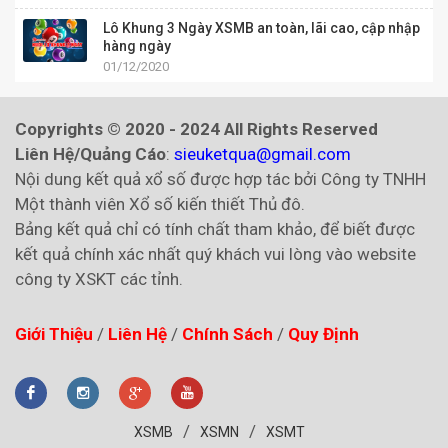
Lô Khung 3 Ngày XSMB an toàn, lãi cao, cập nhập
hàng ngày
01/12/2020
Copyrights © 2020 - 2024 All Rights Reserved
Liên Hệ/Quảng Cáo
:
sieuketqua@gmail.com
Nội dung kết quả xổ số được hợp tác bởi Công ty TNHH
Một thành viên Xổ số kiến thiết Thủ đô.
Bảng kết quả chỉ có tính chất tham khảo, để biết được
kết quả chính xác nhất quý khách vui lòng vào website
công ty XSKT các tỉnh.
Giới Thiệu
/
Liên Hệ
/
Chính Sách
/
Quy Định
/
/
XSMB
XSMN
XSMT