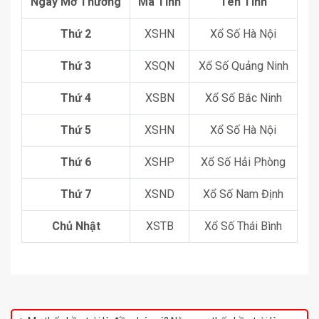
Ngày Mở Thưởng
Mã Tỉnh
Tên Tỉnh
Thứ 2
XSHN
Xổ Số Hà Nội
Thứ 3
XSQN
Xổ Số Quảng Ninh
Thứ 4
XSBN
Xổ Số Bắc Ninh
Thứ 5
XSHN
Xổ Số Hà Nội
Thứ 6
XSHP
Xổ Số Hải Phòng
Thứ 7
XSND
Xổ Số Nam Định
Chủ Nhật
XSTB
Xổ Số Thái Bình