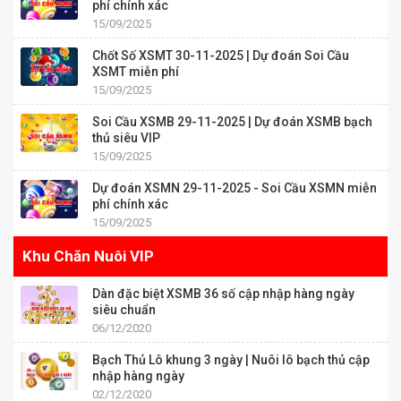
phí chính xác
15/09/2025
Chốt Số XSMT 30-11-2025 | Dự đoán Soi Cầu
XSMT miễn phí
15/09/2025
Soi Cầu XSMB 29-11-2025 | Dự đoán XSMB bạch
thủ siêu VIP
15/09/2025
Dự đoán XSMN 29-11-2025 - Soi Cầu XSMN miễn
phí chính xác
15/09/2025
Khu Chăn Nuôi VIP
Dàn đặc biệt XSMB 36 số cập nhập hàng ngày
siêu chuẩn
06/12/2020
Bạch Thủ Lô khung 3 ngày | Nuôi lô bạch thủ cập
nhập hàng ngày
02/12/2020