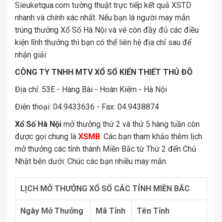
Sieuketqua.com tường thuật trực tiếp kết quả XSTD
nhanh và chính xác nhất. Nếu bạn là người may mắn
trúng thưởng Xổ Số Hà Nội và vé còn đầy đủ các điều
kiện lĩnh thưởng thì bạn có thể liên hệ địa chỉ sau để
nhận giải:
CÔNG TY TNHH MTV XỔ SỐ KIẾN THIẾT THỦ ĐÔ
Địa chỉ: 53E - Hàng Bài - Hoàn Kiếm - Hà Nội
Điện thoại: 04.9433636 - Fax: 04.9438874
Xổ Số Hà Nội
mở thưởng thứ 2 và thứ 5 hàng tuần còn
được gọi chung là
XSMB
. Các bạn tham khảo thêm lịch
mở thưởng các tỉnh thành Miền Bắc từ Thứ 2 đến Chủ
Nhật bên dưới. Chúc các bạn nhiều may mắn.
LỊCH MỞ THƯỞNG XỔ SỐ CÁC TỈNH MIỀN BẮC
Ngày Mở Thưởng
Mã Tỉnh
Tên Tỉnh