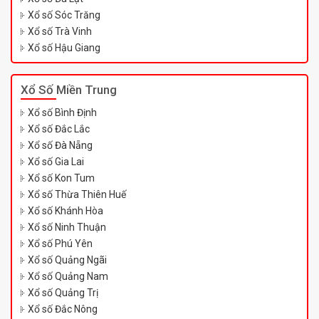
Xổ số Sóc Trăng
Xổ số Trà Vinh
Xổ số Hậu Giang
Xổ Số Miền Trung
Xổ số Bình Định
Xổ số Đắc Lắc
Xổ số Đà Nẵng
Xổ số Gia Lai
Xổ số Kon Tum
Xổ số Thừa Thiên Huế
Xổ số Khánh Hòa
Xổ số Ninh Thuận
Xổ số Phú Yên
Xổ số Quảng Ngãi
Xổ số Quảng Nam
Xổ số Quảng Trị
Xổ số Đắc Nông