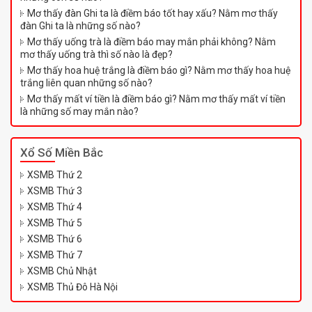
Mơ thấy đàn Ghi ta là điềm báo tốt hay xấu? Nằm mơ thấy
đàn Ghi ta là những số nào?
Mơ thấy uống trà là điềm báo may mắn phải không? Nằm
mơ thấy uống trà thì số nào là đẹp?
Mơ thấy hoa huệ trắng là điềm báo gì? Nằm mơ thấy hoa huệ
trắng liên quan những số nào?
Mơ thấy mất ví tiền là điềm báo gì? Nằm mơ thấy mất ví tiền
là những số may mắn nào?
Xổ Số Miền Bắc
XSMB Thứ 2
XSMB Thứ 3
XSMB Thứ 4
XSMB Thứ 5
XSMB Thứ 6
XSMB Thứ 7
XSMB Chủ Nhật
XSMB Thủ Đô Hà Nội