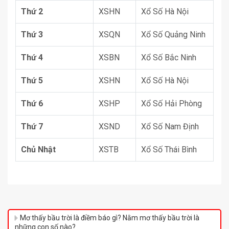
Thứ 2
XSHN
Xổ Số Hà Nội
Thứ 3
XSQN
Xổ Số Quảng Ninh
Thứ 4
XSBN
Xổ Số Bắc Ninh
Thứ 5
XSHN
Xổ Số Hà Nội
Thứ 6
XSHP
Xổ Số Hải Phòng
Thứ 7
XSND
Xổ Số Nam Định
Chủ Nhật
XSTB
Xổ Số Thái Bình
Mơ thấy bầu trời là điềm báo gì? Nằm mơ thấy bầu trời là
những con số nào?