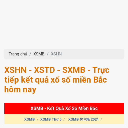
Trang chủ
XSMB
XSHN
XSHN - XSTD - SXMB - Trực
tiếp kết quả xổ số miền Bắc
hôm nay
XSMB - Kết Quả Xổ Số Miền Bắc
XSMB
XSMB Thứ 5
XSMB 01/08/2024