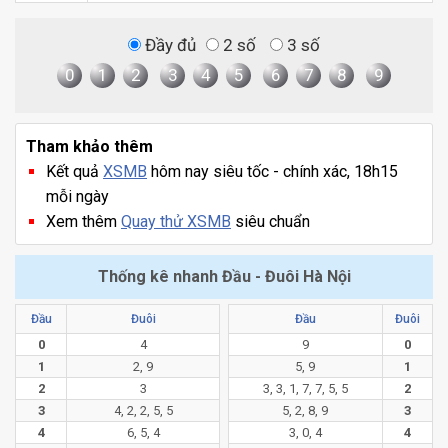
Đầy đủ
2 số
3 số
0
1
2
3
4
5
6
7
8
9
Tham khảo thêm
Kết quả
XSMB
hôm nay siêu tốc - chính xác, 18h15
mỗi ngày
Xem thêm
Quay thử XSMB
siêu chuẩn
Thống kê nhanh Đầu - Đuôi Hà Nội
Đầu
Đuôi
Đầu
Đuôi
0
4
9
0
1
2
,
9
5
,
9
1
2
3
3
,
3
,
1
,
7
,
7
,
5
,
5
2
3
4
,
2
,
2
,
5
,
5
5
,
2
,
8
,
9
3
4
6
,
5
,
4
3
,
0
,
4
4