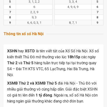
5
3
,
1
,
2
,
2
3
,
3
,
4
5
6
6
4
,
9
,
6
,
9
6
7
2
,
2
,
9
7
8
9
,
3
8
9
6
,
6
,
0
,
3
,
1
8
,
7
,
1
9
Thông tin xổ số Hà Nội
XSHN
hay
XSTD
là tên viết tắt của Xổ Số Hà Nội. Xổ số
kiến thiết Thủ Đô mở thưởng vào lúc
18h15p
các ngày
Thứ 2
và
Thứ 5
hàng tuần trực tiếp tại tại trường quay
S4 – Đài TH KTS VTC, 65 LạcTrung, Hai Bà Trưng, Hà
Nội.
XSMB Thứ 2 và XSMB Thứ 5
đài Hà Nội - Thủ Đô với
nhiều giải thưởng vô cùng hấp dẫn. Giải đặc biệt XSHN
có giá trị lên đến
1 tỷ đồng
. Ngoài ra, xổ số Hà Nội còn
hàng ngàn giải thưởng khác đang chờ đón bạn.