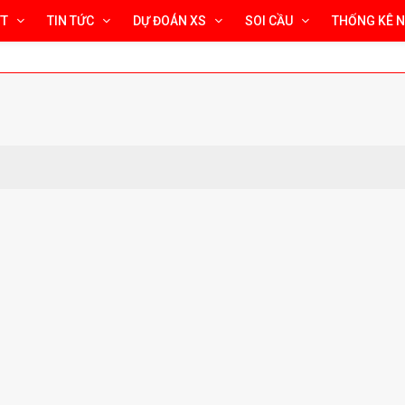
TT
TIN TỨC
DỰ ĐOÁN XS
SOI CẦU
THỐNG KÊ 