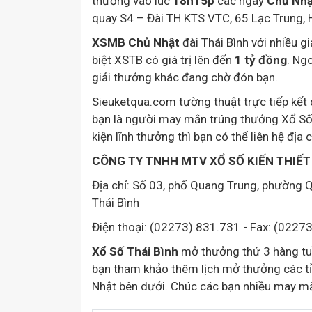
thưởng vào lúc
18h15p
các ngày
Chủ Nhậ
quay S4 – Đài TH KTS VTC, 65 Lạc Trung, H
XSMB Chủ Nhật
đài Thái Bình với nhiều g
biệt XSTB có giá trị lên đến
1 tỷ đồng
. Ng
giải thưởng khác đang chờ đón bạn.
Sieuketqua.com tường thuật trực tiếp kết
bạn là người may mắn trúng thưởng Xổ Số 
kiện lĩnh thưởng thì bạn có thể liên hệ địa 
CÔNG TY TNHH MTV XỔ SỐ KIẾN THIẾT
Địa chỉ: Số 03, phố Quang Trung, phường Q
Thái Bình
Điện thoại: (02273).831.731 - Fax: (0227
Xổ Số Thái Bình
mở thưởng thứ 3 hàng tu
bạn tham khảo thêm lịch mở thưởng các t
Nhật bên dưới. Chúc các bạn nhiều may m