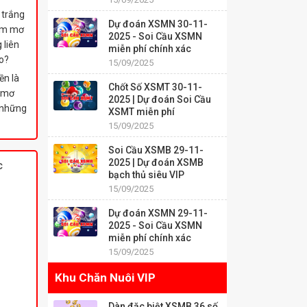
 trắng
Dự đoán XSMN 30-11-
Nằm mơ
2025 - Soi Cầu XSMN
 liên
miễn phí chính xác
o?
15/09/2025
ền là
Chốt Số XSMT 30-11-
 mơ
2025 | Dự đoán Soi Cầu
à những
XSMT miễn phí
15/09/2025
Soi Cầu XSMB 29-11-
2025 | Dự đoán XSMB
c
bạch thủ siêu VIP
15/09/2025
Dự đoán XSMN 29-11-
2025 - Soi Cầu XSMN
miễn phí chính xác
15/09/2025
Khu Chăn Nuôi VIP
Dàn đặc biệt XSMB 36 số