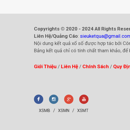
Copyrights © 2020 - 2024 All Rights Rese
Liên Hệ/Quảng Cáo
:
sieuketqua@gmail.co
Nội dung kết quả xổ số được hợp tác bởi Côn
Bảng kết quả chỉ có tính chất tham khảo, để 
Giới Thiệu
/
Liên Hệ
/
Chính Sách
/
Quy Đị
/
/
XSMB
XSMN
XSMT