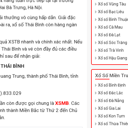
t
hàng tuần trực tiếp tại tại trường
Xổ số Vũng Tàu
ai Bà Trưng, Hà Nội.
Xổ số Bạc Liêu
iải thưởng vô cùng hấp dẫn. Giải đặc
Xổ số Bình Thuậ
oài ra, xổ số Thái Bình còn hàng ngàn
Xổ số Cà Mau
Xổ số Đà Lạt
 quả XSTB nhanh và chính xác nhất. Nếu
Xổ số Sóc Trăng
Thái Bình và vé còn đầy đủ các điều
Xổ số Trà Vinh
chỉ sau để nhận giải:
Xổ số Hậu Giang
 THÁI BÌNH
Xổ Số Miền Tr
uang Trung, thành phố Thái Bình, tỉnh
Xổ số Bình Định
3).833.029
Xổ số Đắc Lắc
Xổ số Đà Nẵng
ần còn được gọi chung là
XSMB
. Các
Xổ số Gia Lai
ỉnh thành Miền Bắc từ Thứ 2 đến Chủ
Xổ số Kon Tum
ắn.
Xổ số Thừa Thiê