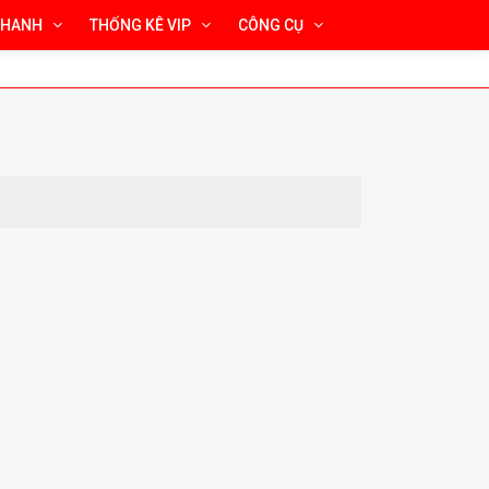
NHANH
THỐNG KÊ VIP
CÔNG CỤ