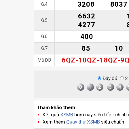
3208
8037
G.4
6632
G.5
4277
400
G.6
85
10
G.7
6QZ-10QZ-18QZ-9
Mã ĐB
Đầy đủ
2 
0
1
2
3
4
Tham khảo thêm
Kết quả
XSMB
hôm nay siêu tốc - chính
Xem thêm
Quay thử XSMB
siêu chuẩn