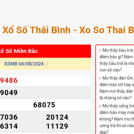
 Xổ Số Thái Bình - Xo So Thai
Xổ Số Miền Bắc
Mơ thấy bầu trời 
điềm báo gì? Nằm
XSMB 04/08/2024
thấy bầu trời là n
con số nào?
Mơ thấy đàn Ghi 
9486
điềm báo tốt hay 
9049
Nằm mơ thấy đàn 
là những số nào?
68075
Mơ thấy uống trà
điềm báo may mắ
7036
20124
không? Nằm mơ t
6314
11129
uống trà thì số nào
đẹp?