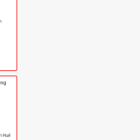
n
ung
n Huế