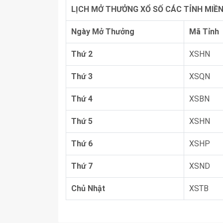
LỊCH MỞ THƯỞNG XỔ SỐ CÁC TỈNH MIỀ
Ngày Mở Thưởng
Mã Tỉnh
Thứ 2
XSHN
Thứ 3
XSQN
Thứ 4
XSBN
Thứ 5
XSHN
Thứ 6
XSHP
Thứ 7
XSND
Chủ Nhật
XSTB