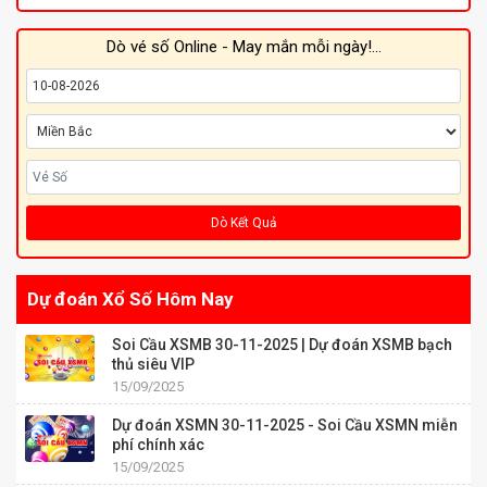
Dò vé số Online - May mắn mỗi ngày!...
Dò Kết Quả
Dự đoán Xổ Số Hôm Nay
Soi Cầu XSMB 30-11-2025 | Dự đoán XSMB bạch
thủ siêu VIP
15/09/2025
Dự đoán XSMN 30-11-2025 - Soi Cầu XSMN miễn
phí chính xác
15/09/2025