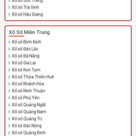
Xổ số Sóc Trăng
Xổ số Trà Vinh
Xổ số Hậu Giang
Xổ Số Miền Trung
Xổ số Bình Định
Xổ số Đắc Lắc
Xổ số Đà Nẵng
Xổ số Gia Lai
Xổ số Kon Tum
Xổ số Thừa Thiên Huế
Xổ số Khánh Hòa
Xổ số Ninh Thuận
Xổ số Phú Yên
Xổ số Quảng Ngãi
Xổ số Quảng Nam
Xổ số Quảng Trị
Xổ số Đắc Nông
Xổ số Quảng Bình