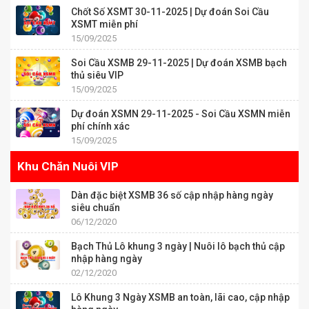
Chốt Số XSMT 30-11-2025 | Dự đoán Soi Cầu
XSMT miễn phí
15/09/2025
Soi Cầu XSMB 29-11-2025 | Dự đoán XSMB bạch
thủ siêu VIP
15/09/2025
Dự đoán XSMN 29-11-2025 - Soi Cầu XSMN miễn
phí chính xác
15/09/2025
Khu Chăn Nuôi VIP
Dàn đặc biệt XSMB 36 số cập nhập hàng ngày
siêu chuẩn
06/12/2020
Bạch Thủ Lô khung 3 ngày | Nuôi lô bạch thủ cập
nhập hàng ngày
02/12/2020
Lô Khung 3 Ngày XSMB an toàn, lãi cao, cập nhập