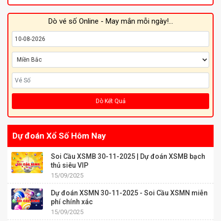
Dò vé số Online - May mắn mỗi ngày!...
Dò Kết Quả
Dự đoán Xổ Số Hôm Nay
Soi Cầu XSMB 30-11-2025 | Dự đoán XSMB bạch
thủ siêu VIP
15/09/2025
Dự đoán XSMN 30-11-2025 - Soi Cầu XSMN miễn
phí chính xác
15/09/2025