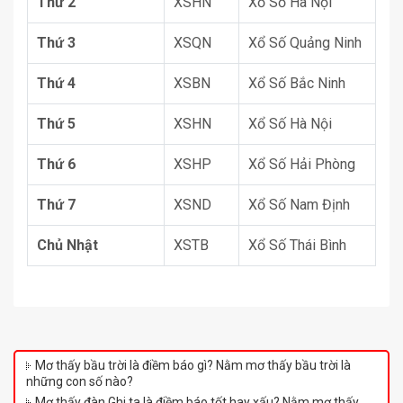
Thứ 2
XSHN
Xổ Số Hà Nội
Thứ 3
XSQN
Xổ Số Quảng Ninh
Thứ 4
XSBN
Xổ Số Bắc Ninh
Thứ 5
XSHN
Xổ Số Hà Nội
Thứ 6
XSHP
Xổ Số Hải Phòng
Thứ 7
XSND
Xổ Số Nam Định
Chủ Nhật
XSTB
Xổ Số Thái Bình
Mơ thấy bầu trời là điềm báo gì? Nằm mơ thấy bầu trời là
những con số nào?
Mơ thấy đàn Ghi ta là điềm báo tốt hay xấu? Nằm mơ thấy