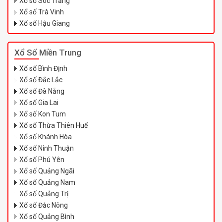
Xổ số Sóc Trăng
Xổ số Trà Vinh
Xổ số Hậu Giang
Xổ Số Miền Trung
Xổ số Bình Định
Xổ số Đắc Lắc
Xổ số Đà Nẵng
Xổ số Gia Lai
Xổ số Kon Tum
Xổ số Thừa Thiên Huế
Xổ số Khánh Hòa
Xổ số Ninh Thuận
Xổ số Phú Yên
Xổ số Quảng Ngãi
Xổ số Quảng Nam
Xổ số Quảng Trị
Xổ số Đắc Nông
Xổ số Quảng Bình