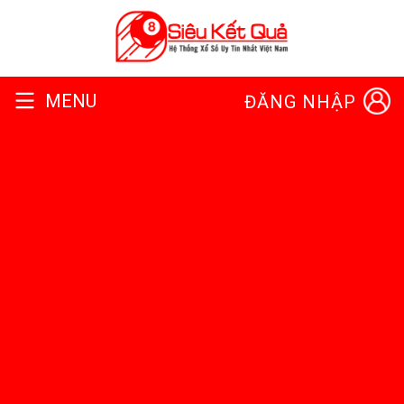
MENU
ĐĂNG NHẬP