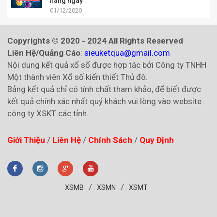
hàng ngày
01/12/2020
Copyrights © 2020 - 2024 All Rights Reserved
Liên Hệ/Quảng Cáo
:
sieuketqua@gmail.com
Nội dung kết quả xổ số được hợp tác bởi Công ty TNHH
Một thành viên Xổ số kiến thiết Thủ đô.
Bảng kết quả chỉ có tính chất tham khảo, để biết được
kết quả chính xác nhất quý khách vui lòng vào website
công ty XSKT các tỉnh.
Giới Thiệu
/
Liên Hệ
/
Chính Sách
/
Quy Định
/
/
XSMB
XSMN
XSMT