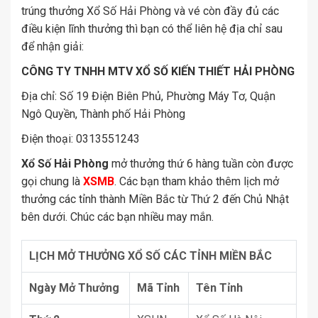
trúng thưởng Xổ Số Hải Phòng và vé còn đầy đủ các
điều kiện lĩnh thưởng thì bạn có thể liên hệ địa chỉ sau
để nhận giải:
CÔNG TY TNHH MTV XỔ SỐ KIẾN THIẾT HẢI PHÒNG
Địa chỉ: Số 19 Điện Biên Phủ, Phường Máy Tơ, Quận
Ngô Quyền, Thành phố Hải Phòng
Điện thoại: 0313551243
Xổ Số Hải Phòng
mở thưởng thứ 6 hàng tuần còn được
gọi chung là
XSMB
. Các bạn tham khảo thêm lịch mở
thưởng các tỉnh thành Miền Bắc từ Thứ 2 đến Chủ Nhật
bên dưới. Chúc các bạn nhiều may mắn.
LỊCH MỞ THƯỞNG XỔ SỐ CÁC TỈNH MIỀN BẮC
Ngày Mở Thưởng
Mã Tỉnh
Tên Tỉnh