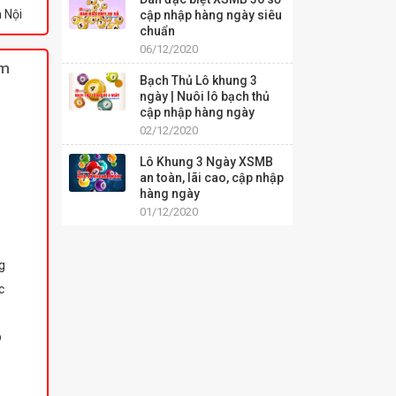
 Nội
cập nhập hàng ngày siêu
chuẩn
06/12/2020
am
Bạch Thủ Lô khung 3
ngày | Nuôi lô bạch thủ
cập nhập hàng ngày
02/12/2020
Lô Khung 3 Ngày XSMB
an toàn, lãi cao, cập nhập
hàng ngày
01/12/2020
g
c
p