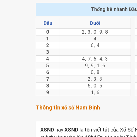
Thống kê nhanh Đầu
Đầu
Đuôi
0
2
,
3
,
0
,
9
,
8
1
4
2
6
,
4
3
4
4
,
7
,
6
,
4
,
3
5
9
,
9
,
1
,
6
6
0
,
8
7
2
,
3
,
3
8
5
,
0
,
5
9
1
,
6
Thông tin xổ số Nam Định
XSND
hay
XSND
là tên viết tắt của Xổ Số