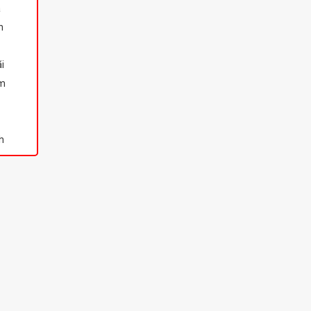
a
n
i
am
h