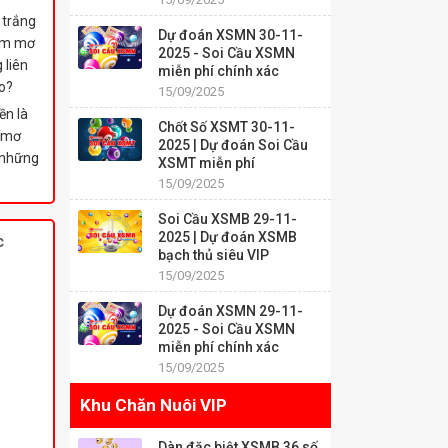
 trắng
Dự đoán XSMN 30-11-
Nằm mơ
2025 - Soi Cầu XSMN
 liên
miễn phí chính xác
o?
15/09/2025
ền là
Chốt Số XSMT 30-11-
 mơ
2025 | Dự đoán Soi Cầu
à những
XSMT miễn phí
15/09/2025
Soi Cầu XSMB 29-11-
2025 | Dự đoán XSMB
c
bạch thủ siêu VIP
15/09/2025
Dự đoán XSMN 29-11-
2025 - Soi Cầu XSMN
miễn phí chính xác
15/09/2025
Khu Chăn Nuôi VIP
Dàn đặc biệt XSMB 36 số