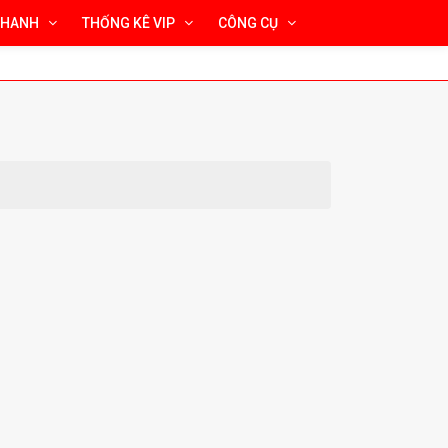
NHANH
THỐNG KÊ VIP
CÔNG CỤ