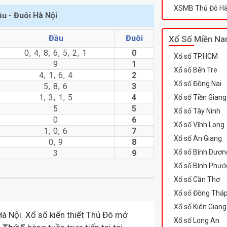
XSMB Thủ Đô Hà
u - Đuôi Hà Nội
Đầu
Đuôi
Xổ Số Miền N
0
,
4
,
8
,
6
,
5
,
2
,
1
0
Xổ số TP.HCM
9
1
Xổ số Bến Tre
4
,
1
,
6
,
4
2
Xổ số Đồng Nai
5
,
8
,
6
3
1
,
3
,
1
,
5
4
Xổ số Tiền Giang
5
5
Xổ số Tây Ninh
0
6
Xổ số Vĩnh Long
1
,
0
,
6
7
Xổ số An Giang
0
,
9
8
Xổ số Bình Dươn
3
9
Xổ số Bình Phướ
Xổ số Cần Thơ
Xổ số Đồng Thá
Xổ số Kiên Giang
 Hà Nội. Xổ số kiến thiết Thủ Đô mở
Xổ số Long An