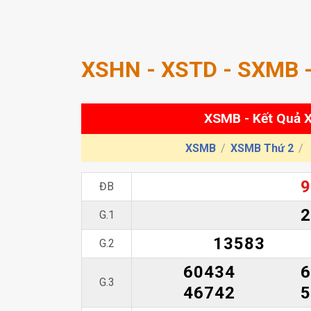
XSHN - XSTD - SXMB - 
XSMB - Kết Quả 
XSMB
XSMB Thứ 2
9
ĐB
2
G.1
13583
G.2
60434
6
G.3
46742
5