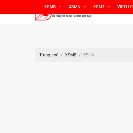
XSMB
XSMN
XSMT
VIETLO
Trang chủ
XSMB
XSHN