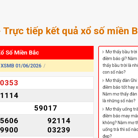
Trực tiếp kết quả xổ số miền 
Xổ Số Miền Bắc
Mơ thấy bầu trời 
điềm báo gì? Nằm
XSMB 01/06/2026
thấy bầu trời là n
con số nào?
Mơ thấy đàn Ghi 
0353
điềm báo tốt hay 
1114
Nằm mơ thấy đàn 
là những số nào?
59017
Mơ thấy uống trà
điềm báo may mắ
5606
92114
không? Nằm mơ t
9900
03239
uống trà thì số nào
đẹp?