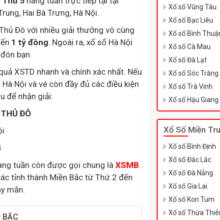
à
Thứ 5
hàng tuần trực tiếp tại tại
Xổ số Vũng Tàu
rung, Hai Bà Trưng, Hà Nội.
Xổ số Bạc Liêu
 Thủ Đô với nhiều giải thưởng vô cùng
Xổ số Bình Thuậ
 đến
1 tỷ đồng
. Ngoài ra, xổ số Hà Nội
Xổ số Cà Mau
 đón bạn.
Xổ số Đà Lạt
 quả XSTD nhanh và chính xác nhất. Nếu
Xổ số Sóc Trăng
Hà Nội và vé còn đầy đủ các điều kiện
Xổ số Trà Vinh
au để nhận giải:
Xổ số Hậu Giang
 THỦ ĐÔ
Xổ Số Miền Tr
ội
Xổ số Bình Định
4
Xổ số Đắc Lắc
àng tuần còn được gọi chung là
XSMB
.
Xổ số Đà Nẵng
ác tỉnh thành Miền Bắc từ Thứ 2 đến
Xổ số Gia Lai
ay mắn.
Xổ số Kon Tum
Xổ số Thừa Thiê
N BẮC