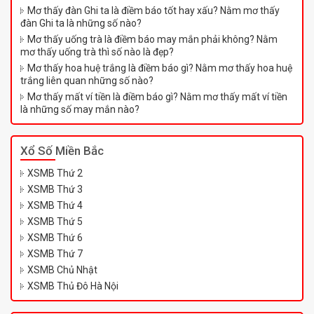
Mơ thấy đàn Ghi ta là điềm báo tốt hay xấu? Nằm mơ thấy
đàn Ghi ta là những số nào?
Mơ thấy uống trà là điềm báo may mắn phải không? Nằm
mơ thấy uống trà thì số nào là đẹp?
Mơ thấy hoa huệ trắng là điềm báo gì? Nằm mơ thấy hoa huệ
trắng liên quan những số nào?
Mơ thấy mất ví tiền là điềm báo gì? Nằm mơ thấy mất ví tiền
là những số may mắn nào?
Xổ Số Miền Bắc
XSMB Thứ 2
XSMB Thứ 3
XSMB Thứ 4
XSMB Thứ 5
XSMB Thứ 6
XSMB Thứ 7
XSMB Chủ Nhật
XSMB Thủ Đô Hà Nội