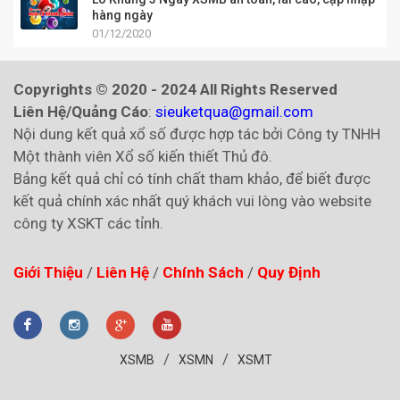
hàng ngày
01/12/2020
Copyrights © 2020 - 2024 All Rights Reserved
Liên Hệ/Quảng Cáo
:
sieuketqua@gmail.com
Nội dung kết quả xổ số được hợp tác bởi Công ty TNHH
Một thành viên Xổ số kiến thiết Thủ đô.
Bảng kết quả chỉ có tính chất tham khảo, để biết được
kết quả chính xác nhất quý khách vui lòng vào website
công ty XSKT các tỉnh.
Giới Thiệu
/
Liên Hệ
/
Chính Sách
/
Quy Định
/
/
XSMB
XSMN
XSMT