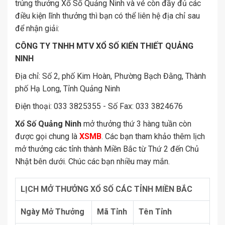
trúng thưởng Xổ Số Quảng Ninh và vé còn đầy đủ các
điều kiện lĩnh thưởng thì bạn có thể liên hệ địa chỉ sau
để nhận giải:
CÔNG TY TNHH MTV XỔ SỐ KIẾN THIẾT QUẢNG
NINH
Địa chỉ: Số 2, phố Kim Hoàn, Phường Bạch Đằng, Thành
phố Hạ Long, Tỉnh Quảng Ninh
Điện thoại: 033 3825355 - Số Fax: 033 3824676
Xổ Số Quảng Ninh
mở thưởng thứ 3 hàng tuần còn
được gọi chung là
XSMB
. Các bạn tham khảo thêm lịch
mở thưởng các tỉnh thành Miền Bắc từ Thứ 2 đến Chủ
Nhật bên dưới. Chúc các bạn nhiều may mắn.
LỊCH MỞ THƯỞNG XỔ SỐ CÁC TỈNH MIỀN BẮC
Ngày Mở Thưởng
Mã Tỉnh
Tên Tỉnh