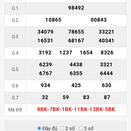
98492
G.1
10865
00843
G.2
34079
78655
33221
G.3
16531
68167
40341
3192
1237
1654
8326
G.4
6239
4438
3321
G.5
6767
6355
6444
934
425
630
G.6
32
59
83
87
G.7
8BK-7BK-1BK-11BK-13BK-5BK
Mã ĐB
Đầy đủ
2 số
3 số