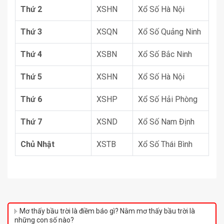
Thứ 2
XSHN
Xổ Số Hà Nội
Thứ 3
XSQN
Xổ Số Quảng Ninh
Thứ 4
XSBN
Xổ Số Bắc Ninh
Thứ 5
XSHN
Xổ Số Hà Nội
Thứ 6
XSHP
Xổ Số Hải Phòng
Thứ 7
XSND
Xổ Số Nam Định
Chủ Nhật
XSTB
Xổ Số Thái Bình
Mơ thấy bầu trời là điềm báo gì? Nằm mơ thấy bầu trời là
những con số nào?