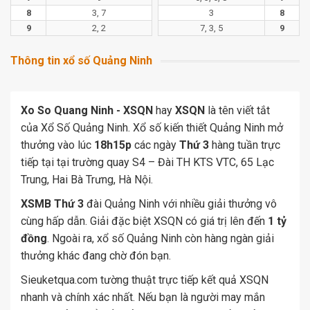
8
3
,
7
3
8
9
2
,
2
7
,
3
,
5
9
Thông tin xổ số Quảng Ninh
Xo So Quang Ninh - XSQN
hay
XSQN
là tên viết tắt
của Xổ Số Quảng Ninh. Xổ số kiến thiết Quảng Ninh mở
thưởng vào lúc
18h15p
các ngày
Thứ 3
hàng tuần trực
tiếp tại tại trường quay S4 – Đài TH KTS VTC, 65 Lạc
Trung, Hai Bà Trưng, Hà Nội.
XSMB Thứ 3
đài Quảng Ninh với nhiều giải thưởng vô
cùng hấp dẫn. Giải đặc biệt XSQN có giá trị lên đến
1 tỷ
đồng
. Ngoài ra, xổ số Quảng Ninh còn hàng ngàn giải
thưởng khác đang chờ đón bạn.
Sieuketqua.com tường thuật trực tiếp kết quả XSQN
nhanh và chính xác nhất. Nếu bạn là người may mắn