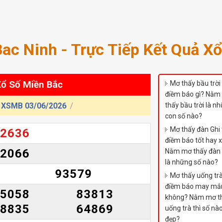
ac Ninh - Trực Tiếp Kết Quả X
Xổ Số Miền Bắc
Mơ thấy bầu trời 
điềm báo gì? Nằm
XSMB 03/06/2026
thấy bầu trời là n
con số nào?
Mơ thấy đàn Ghi 
2636
điềm báo tốt hay 
2066
Nằm mơ thấy đàn 
là những số nào?
93579
Mơ thấy uống trà
điềm báo may mắ
5058
83813
không? Nằm mơ t
8835
64869
uống trà thì số nào
đẹp?