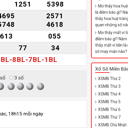
1251
5398
Mơ thấy hoa huệ
là điềm báo gì? 
4695
2571
thấy hoa huệ trắng
5748
4618
quan những số nà
Mơ thấy mất ví ti
613
055
điềm báo gì? Nằm
thấy mất ví tiền l
77
34
số may mắn nào?
1BL-8BL-7BL-1BL
Xổ Số Miền Bắ
số
3 số
XSMB Thứ 2
5
6
7
8
9
XSMB Thứ 3
XSMB Thứ 4
XSMB Thứ 5
XSMB Thứ 6
 xác, 18h15 mỗi ngày
XSMB Thứ 7
XSMB Chủ Nhật