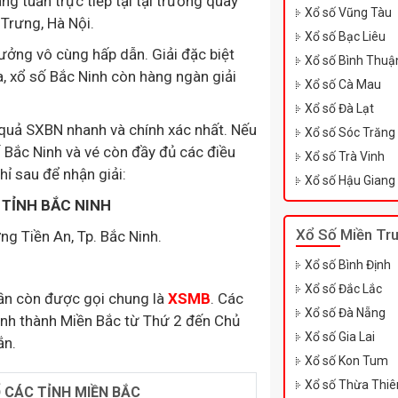
ng tuần trực tiếp tại tại trường quay
Xổ số Vũng Tàu
Trưng, Hà Nội.
Xổ số Bạc Liêu
hưởng vô cùng hấp dẫn. Giải đặc biệt
Xổ số Bình Thuậ
a, xổ số Bắc Ninh còn hàng ngàn giải
Xổ số Cà Mau
Xổ số Đà Lạt
 quả SXBN nhanh và chính xác nhất. Nếu
Xổ số Sóc Trăng
Bắc Ninh và vé còn đầy đủ các điều
Xổ số Trà Vinh
chỉ sau để nhận giải:
Xổ số Hậu Giang
 TỈNH BẮC NINH
Xổ Số Miền Tr
g Tiền An, Tp. Bắc Ninh.
Xổ số Bình Định
Xổ số Đắc Lắc
ần còn được gọi chung là
XSMB
. Các
Xổ số Đà Nẵng
ỉnh thành Miền Bắc từ Thứ 2 đến Chủ
Xổ số Gia Lai
ắn.
Xổ số Kon Tum
Xổ số Thừa Thiê
 CÁC TỈNH MIỀN BẮC