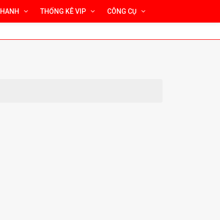
NHANH
THỐNG KÊ VIP
CÔNG CỤ