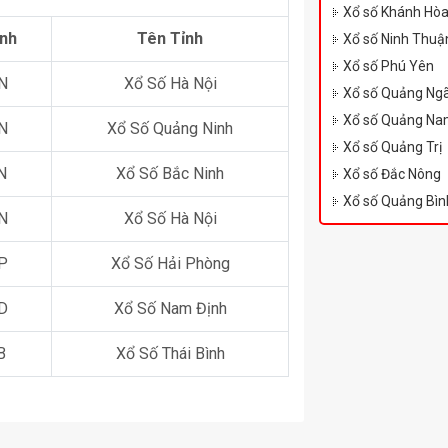
Xổ số Khánh Hò
nh
Tên Tỉnh
Xổ số Ninh Thuậ
Xổ số Phú Yên
N
Xổ Số Hà Nội
Xổ số Quảng Ngã
Xổ số Quảng N
N
Xổ Số Quảng Ninh
Xổ số Quảng Trị
N
Xổ Số Bắc Ninh
Xổ số Đắc Nông
Xổ số Quảng Bìn
N
Xổ Số Hà Nội
P
Xổ Số Hải Phòng
D
Xổ Số Nam Định
B
Xổ Số Thái Bình