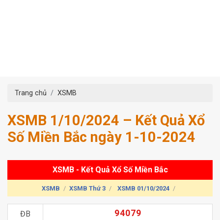
Trang chủ
XSMB
XSMB 1/10/2024 – Kết Quả Xổ
Số Miền Bắc ngày 1-10-2024
XSMB - Kết Quả Xổ Số Miền Bắc
XSMB
XSMB Thứ 3
XSMB 01/10/2024
94079
ĐB