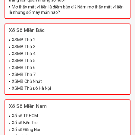
trắng liên quan những số nào?
Mơ thấy mất ví tiền là điềm báo gì? Nằm mơ thấy mất ví tiền
là những số may mắn nào?
Xổ Số Miền Bắc
XSMB Thứ 2
XSMB Thứ 3
XSMB Thứ 4
XSMB Thứ 5
XSMB Thứ 6
XSMB Thứ 7
XSMB Chủ Nhật
XSMB Thủ Đô Hà Nội
Xổ Số Miền Nam
Xổ số TP.HCM
Xổ số Bến Tre
Xổ số Đồng Nai