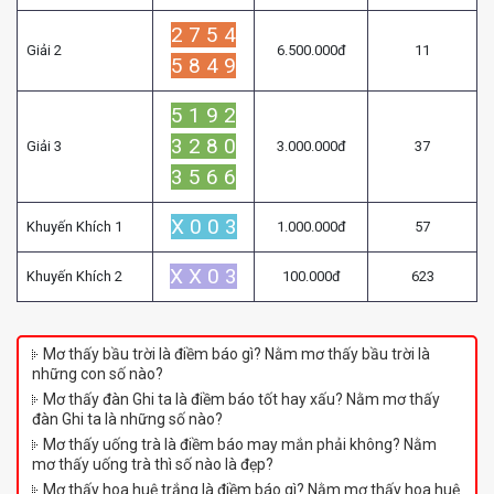
2
7
5
4
Giải 2
6.500.000đ
11
5
8
4
9
5
1
9
2
3
2
8
0
Giải 3
3.000.000đ
37
3
5
6
6
X
0
0
3
Khuyến Khích 1
1.000.000đ
57
X
X
0
3
Khuyến Khích 2
100.000đ
623
Mơ thấy bầu trời là điềm báo gì? Nằm mơ thấy bầu trời là
những con số nào?
Mơ thấy đàn Ghi ta là điềm báo tốt hay xấu? Nằm mơ thấy
đàn Ghi ta là những số nào?
Mơ thấy uống trà là điềm báo may mắn phải không? Nằm
mơ thấy uống trà thì số nào là đẹp?
Mơ thấy hoa huệ trắng là điềm báo gì? Nằm mơ thấy hoa huệ