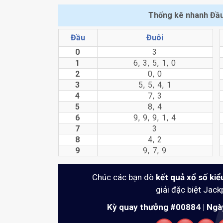
Thống kê nhanh Đầu
Đầu
Đuôi
0
3
1
6
,
3
,
5
,
1
,
0
2
0
,
0
3
5
,
5
,
4
,
1
4
7
,
3
5
8
,
4
6
9
,
9
,
9
,
1
,
4
7
3
8
4
,
2
9
9
,
7
,
9
Chúc các bạn dò
kết quả xổ số ki
giải đặc biệt Jack
Kỳ quay thưởng #00884 | Ngà