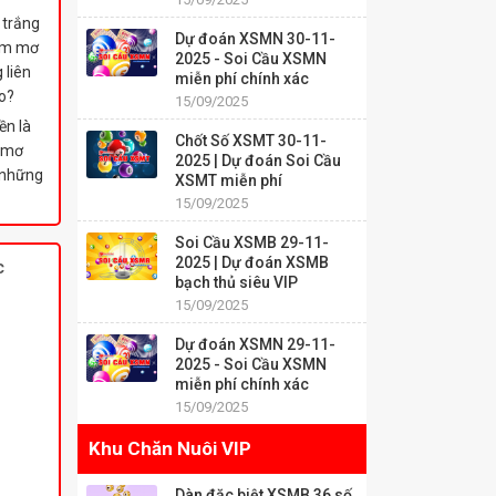
 trắng
Dự đoán XSMN 30-11-
Nằm mơ
2025 - Soi Cầu XSMN
 liên
miễn phí chính xác
o?
15/09/2025
ền là
Chốt Số XSMT 30-11-
 mơ
2025 | Dự đoán Soi Cầu
à những
XSMT miễn phí
15/09/2025
Soi Cầu XSMB 29-11-
2025 | Dự đoán XSMB
c
bạch thủ siêu VIP
15/09/2025
Dự đoán XSMN 29-11-
2025 - Soi Cầu XSMN
miễn phí chính xác
15/09/2025
Khu Chăn Nuôi VIP
Dàn đặc biệt XSMB 36 số