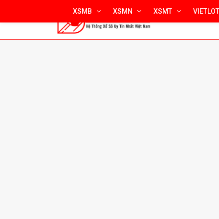
XSMB
XSMN
XSMT
VIETLO