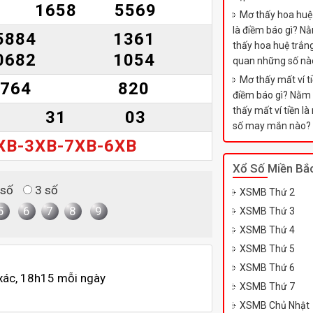
1658
5569
Mơ thấy hoa huệ
là điềm báo gì? 
5884
1361
thấy hoa huệ trắng
0682
1054
quan những số nà
Mơ thấy mất ví ti
764
820
điềm báo gì? Nằm
thấy mất ví tiền l
31
03
số may mắn nào?
XB-3XB-7XB-6XB
Xổ Số Miền Bắ
số
3 số
XSMB Thứ 2
5
6
7
8
9
XSMB Thứ 3
XSMB Thứ 4
XSMB Thứ 5
XSMB Thứ 6
 xác, 18h15 mỗi ngày
XSMB Thứ 7
XSMB Chủ Nhật