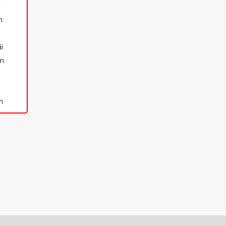
a
n
i
am
h