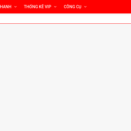
NHANH
THỐNG KÊ VIP
CÔNG CỤ