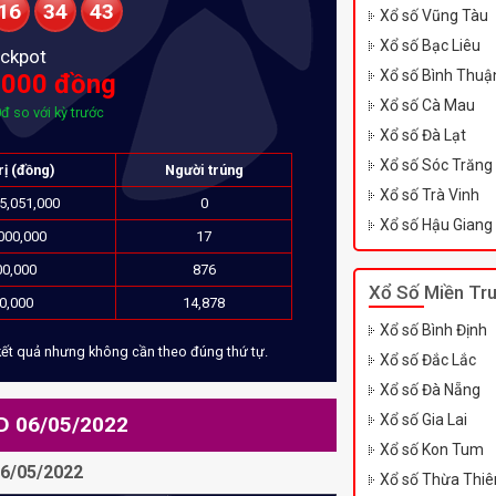
16
34
43
Xổ số Vũng Tàu
Xổ số Bạc Liêu
ackpot
Xổ số Bình Thuậ
,000 đồng
Xổ số Cà Mau
đ so với kỳ trước
Xổ số Đà Lạt
Xổ số Sóc Trăng
rị (đồng)
Người trúng
Xổ số Trà Vinh
5,051,000
0
Xổ số Hậu Giang
000,000
17
00,000
876
Xổ Số Miền Tr
0,000
14,878
Xổ số Bình Định
 kết quả nhưng không cần theo đúng thứ tự.
Xổ số Đắc Lắc
Xổ số Đà Nẵng
Xổ số Gia Lai
D 06/05/2022
Xổ số Kon Tum
06/05/2022
Xổ số Thừa Thiê