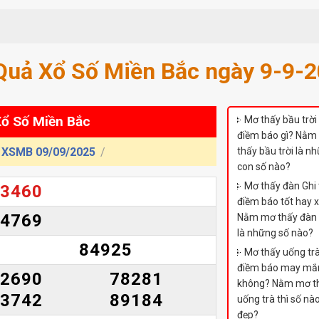
Quả Xổ Số Miền Bắc ngày 9-9-
Xổ Số Miền Bắc
Mơ thấy bầu trời 
điềm báo gì? Nằm
XSMB 09/09/2025
thấy bầu trời là n
con số nào?
Mơ thấy đàn Ghi 
3460
điềm báo tốt hay 
4769
Nằm mơ thấy đàn 
là những số nào?
84925
Mơ thấy uống trà
điềm báo may mắ
2690
78281
không? Nằm mơ t
3742
89184
uống trà thì số nào
đẹp?