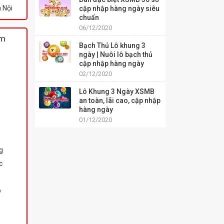
 Nội
cập nhập hàng ngày siêu
chuẩn
06/12/2020
am
Bạch Thủ Lô khung 3
ngày | Nuôi lô bạch thủ
cập nhập hàng ngày
02/12/2020
Lô Khung 3 Ngày XSMB
an toàn, lãi cao, cập nhập
hàng ngày
01/12/2020
g
c
p