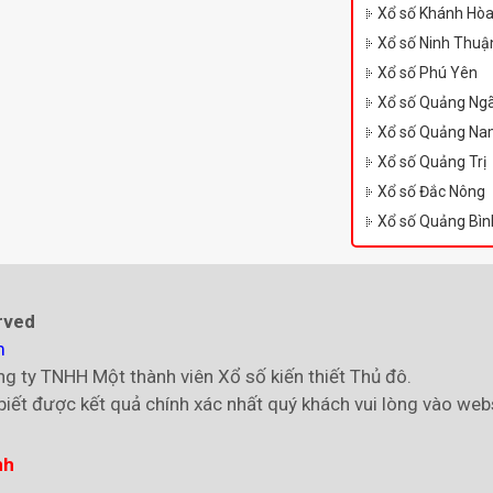
Xổ số Khánh Hò
Xổ số Ninh Thuậ
Xổ số Phú Yên
Xổ số Quảng Ngã
Xổ số Quảng N
Xổ số Quảng Trị
Xổ số Đắc Nông
Xổ số Quảng Bìn
rved
m
g ty TNHH Một thành viên Xổ số kiến thiết Thủ đô.
biết được kết quả chính xác nhất quý khách vui lòng vào web
nh