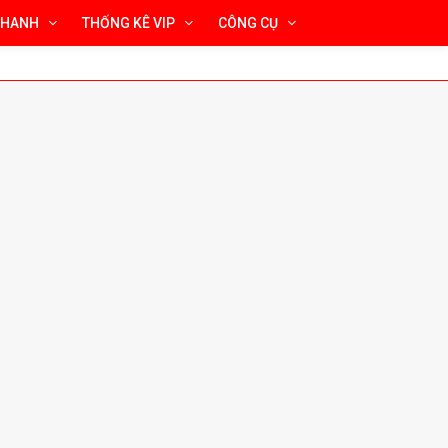
NHANH
THỐNG KÊ VIP
CÔNG CỤ