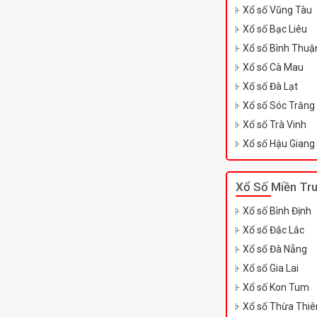
Xổ số Vũng Tàu
Xổ số Bạc Liêu
Xổ số Bình Thuậ
Xổ số Cà Mau
Xổ số Đà Lạt
Xổ số Sóc Trăng
Xổ số Trà Vinh
Xổ số Hậu Giang
Xổ Số Miền Tr
Xổ số Bình Định
Xổ số Đắc Lắc
Xổ số Đà Nẵng
Xổ số Gia Lai
Xổ số Kon Tum
Xổ số Thừa Thiê