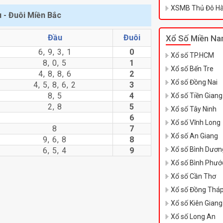
XSMB Thủ Đô Hà
 - Đuôi Miền Bắc
Đầu
Đuôi
Xổ Số Miền N
6
,
9
,
3
,
1
0
Xổ số TP.HCM
8
,
0
,
5
1
Xổ số Bến Tre
4
,
8
,
8
,
6
2
Xổ số Đồng Nai
4
,
5
,
8
,
6
,
2
3
8
,
5
4
Xổ số Tiền Giang
2
,
8
5
Xổ số Tây Ninh
6
Xổ số Vĩnh Long
8
7
Xổ số An Giang
9
,
6
,
8
8
Xổ số Bình Dươn
6
,
5
,
4
9
Xổ số Bình Phướ
Xổ số Cần Thơ
Xổ số Đồng Thá
Xổ số Kiên Giang
Xổ số Long An