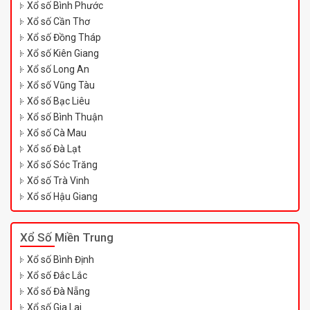
Xổ số Bình Phước
Xổ số Cần Thơ
Xổ số Đồng Tháp
Xổ số Kiên Giang
Xổ số Long An
Xổ số Vũng Tàu
Xổ số Bạc Liêu
Xổ số Bình Thuận
Xổ số Cà Mau
Xổ số Đà Lạt
Xổ số Sóc Trăng
Xổ số Trà Vinh
Xổ số Hậu Giang
Xổ Số Miền Trung
Xổ số Bình Định
Xổ số Đắc Lắc
Xổ số Đà Nẵng
Xổ số Gia Lai