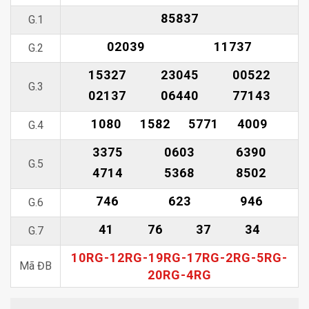
85837
G.1
02039
11737
G.2
15327
23045
00522
G.3
02137
06440
77143
1080
1582
5771
4009
G.4
3375
0603
6390
G.5
4714
5368
8502
746
623
946
G.6
41
76
37
34
G.7
10RG-12RG-19RG-17RG-2RG-5RG-
Mã ĐB
20RG-4RG