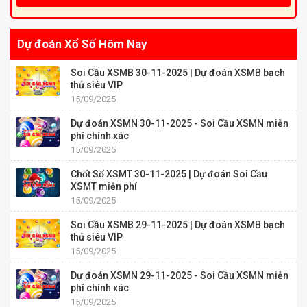
Dự đoán Xổ Số Hôm Nay
Soi Cầu XSMB 30-11-2025 | Dự đoán XSMB bạch
thủ siêu VIP
15/09/2025
Dự đoán XSMN 30-11-2025 - Soi Cầu XSMN miễn
phí chính xác
15/09/2025
Chốt Số XSMT 30-11-2025 | Dự đoán Soi Cầu
XSMT miễn phí
15/09/2025
Soi Cầu XSMB 29-11-2025 | Dự đoán XSMB bạch
thủ siêu VIP
15/09/2025
Dự đoán XSMN 29-11-2025 - Soi Cầu XSMN miễn
phí chính xác
15/09/2025