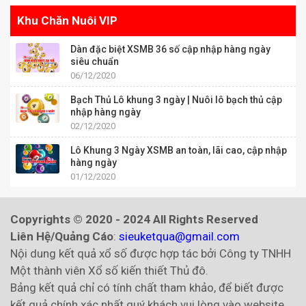
Khu Chăn Nuôi VIP
Dàn đặc biệt XSMB 36 số cập nhập hàng ngày
siêu chuẩn
06/12/2020
Bạch Thủ Lô khung 3 ngày | Nuôi lô bạch thủ cập
nhập hàng ngày
02/12/2020
Lô Khung 3 Ngày XSMB an toàn, lãi cao, cập nhập
hàng ngày
01/12/2020
Copyrights © 2020 - 2024 All Rights Reserved
Liên Hệ/Quảng Cáo
:
sieuketqua@gmail.com
Nội dung kết quả xổ số được hợp tác bởi Công ty TNHH
Một thành viên Xổ số kiến thiết Thủ đô.
Bảng kết quả chỉ có tính chất tham khảo, để biết được
kết quả chính xác nhất quý khách vui lòng vào website