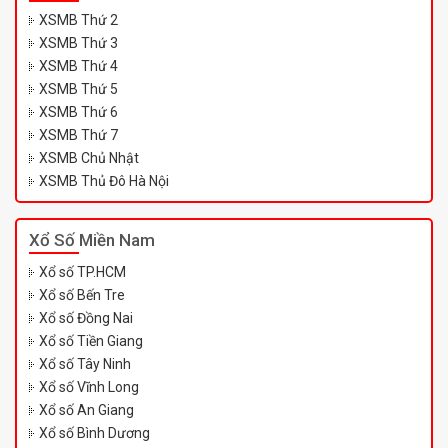
XSMB Thứ 2
XSMB Thứ 3
XSMB Thứ 4
XSMB Thứ 5
XSMB Thứ 6
XSMB Thứ 7
XSMB Chủ Nhật
XSMB Thủ Đô Hà Nội
Xổ Số Miền Nam
Xổ số TP.HCM
Xổ số Bến Tre
Xổ số Đồng Nai
Xổ số Tiền Giang
Xổ số Tây Ninh
Xổ số Vĩnh Long
Xổ số An Giang
Xổ số Bình Dương