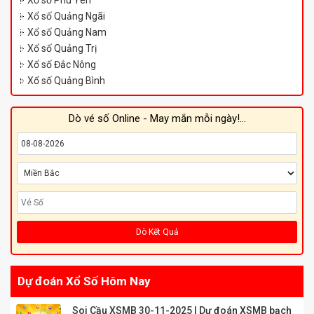
Xổ số Phú Yên
Xổ số Quảng Ngãi
Xổ số Quảng Nam
Xổ số Quảng Trị
Xổ số Đắc Nông
Xổ số Quảng Bình
Dò vé số Online - May mắn mỗi ngày!...
Dò Kết Quả
Dự đoán Xổ Số Hôm Nay
Soi Cầu XSMB 30-11-2025 | Dự đoán XSMB bạch