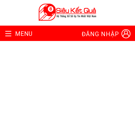
MENU
ĐĂNG NHẬP