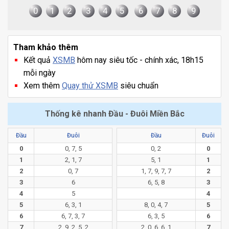
0
1
2
3
4
5
6
7
8
9
Tham khảo thêm
Kết quả
XSMB
hôm nay siêu tốc - chính xác, 18h15
mỗi ngày
Xem thêm
Quay thử XSMB
siêu chuẩn
Thống kê nhanh Đầu - Đuôi Miền Bắc
Đầu
Đuôi
Đầu
Đuôi
0
0
,
7
,
5
0
,
2
0
1
2
,
1
,
7
5
,
1
1
2
0
,
7
1
,
7
,
9
,
7
,
7
2
3
6
6
,
5
,
8
3
4
5
4
5
6
,
3
,
1
8
,
0
,
4
,
7
5
6
6
,
7
,
3
,
7
6
,
3
,
5
6
7
2
,
9
,
2
,
5
,
2
2
,
0
,
6
,
6
,
1
7