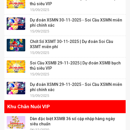
thủ siêu VIP
15/09/2025
Dự đoán XSMN 30-11-2025 - Soi Cầu XSMN miễn
phí chính xác
15/09/2025
Chốt Số XSMT 30-11-2025 | Dự đoán Soi Cầu
XSMT miễn phí
15/09/2025
Soi Cầu XSMB 29-11-2025 | Dự đoán XSMB bạch
thủ siêu VIP
15/09/2025
Dự đoán XSMN 29-11-2025 - Soi Cầu XSMN miễn
phí chính xác
15/09/2025
Khu Chăn Nuôi VIP
Dàn đặc biệt XSMB 36 số cập nhập hàng ngày
siêu chuẩn
06/12/2020