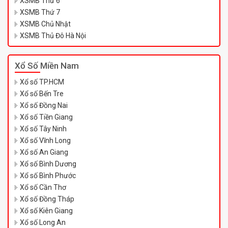
XSMB Thứ 6
XSMB Thứ 7
XSMB Chủ Nhật
XSMB Thủ Đô Hà Nội
Xổ Số Miền Nam
Xổ số TP.HCM
Xổ số Bến Tre
Xổ số Đồng Nai
Xổ số Tiền Giang
Xổ số Tây Ninh
Xổ số Vĩnh Long
Xổ số An Giang
Xổ số Bình Dương
Xổ số Bình Phước
Xổ số Cần Thơ
Xổ số Đồng Tháp
Xổ số Kiên Giang
Xổ số Long An