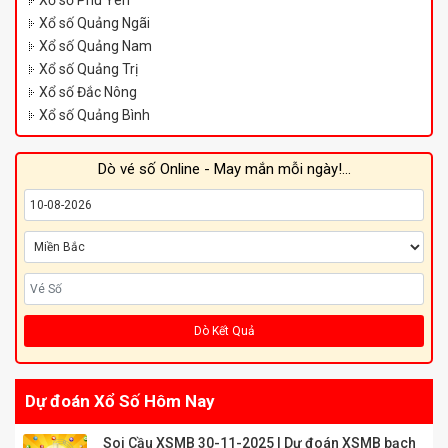
Xổ số Phú Yên
Xổ số Quảng Ngãi
Xổ số Quảng Nam
Xổ số Quảng Trị
Xổ số Đắc Nông
Xổ số Quảng Bình
Dò vé số Online - May mắn mỗi ngày!...
Dò Kết Quả
Dự đoán Xổ Số Hôm Nay
Soi Cầu XSMB 30-11-2025 | Dự đoán XSMB bạch