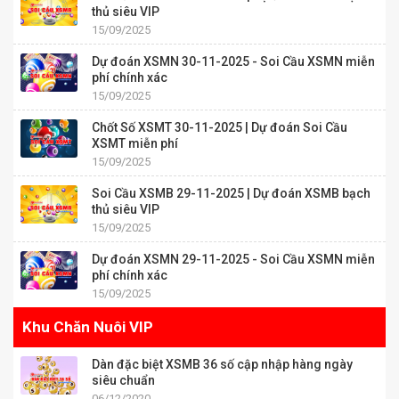
thủ siêu VIP
15/09/2025
Dự đoán XSMN 30-11-2025 - Soi Cầu XSMN miễn
phí chính xác
15/09/2025
Chốt Số XSMT 30-11-2025 | Dự đoán Soi Cầu
XSMT miễn phí
15/09/2025
Soi Cầu XSMB 29-11-2025 | Dự đoán XSMB bạch
thủ siêu VIP
15/09/2025
Dự đoán XSMN 29-11-2025 - Soi Cầu XSMN miễn
phí chính xác
15/09/2025
Khu Chăn Nuôi VIP
Dàn đặc biệt XSMB 36 số cập nhập hàng ngày
siêu chuẩn
06/12/2020