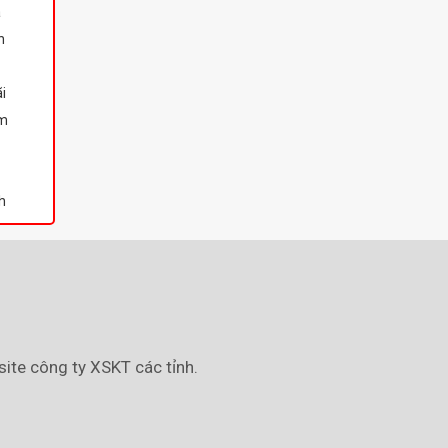
a
n
i
am
h
site công ty XSKT các tỉnh.