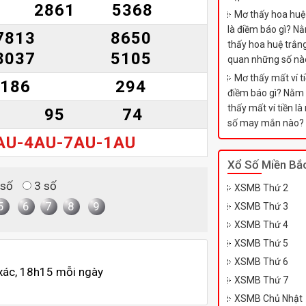
2861
5368
Mơ thấy hoa huệ
là điềm báo gì? 
7813
8650
thấy hoa huệ trắng
8037
5105
quan những số nà
Mơ thấy mất ví ti
186
294
điềm báo gì? Nằm
thấy mất ví tiền l
95
74
số may mắn nào?
AU-4AU-7AU-1AU
Xổ Số Miền Bắ
số
3 số
XSMB Thứ 2
5
6
7
8
9
XSMB Thứ 3
XSMB Thứ 4
XSMB Thứ 5
XSMB Thứ 6
 xác, 18h15 mỗi ngày
XSMB Thứ 7
XSMB Chủ Nhật