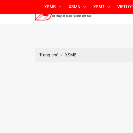
XSMB
XSMN
XSMT
VIETLO
Trang chủ
XSMB