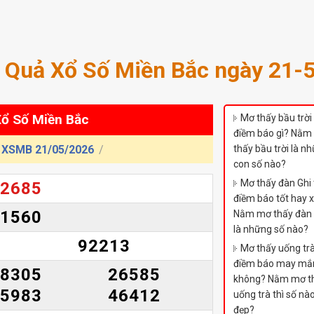
 Quả Xổ Số Miền Bắc ngày 21-
Xổ Số Miền Bắc
Mơ thấy bầu trời 
điềm báo gì? Nằm
XSMB 21/05/2026
thấy bầu trời là n
con số nào?
Mơ thấy đàn Ghi 
2685
điềm báo tốt hay 
1560
Nằm mơ thấy đàn 
là những số nào?
92213
Mơ thấy uống trà
điềm báo may mắ
8305
26585
không? Nằm mơ t
5983
46412
uống trà thì số nào
đẹp?