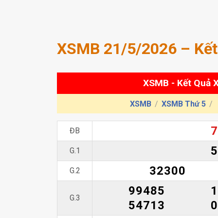
XSMB 21/5/2026 – Kết
XSMB - Kết Quả 
XSMB
XSMB Thứ 5
7
ĐB
5
G.1
32300
G.2
99485
1
G.3
54713
0