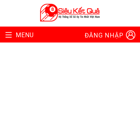
MENU
ĐĂNG NHẬP