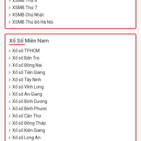
XSMB Thứ 6
XSMB Thứ 7
XSMB Chủ Nhật
XSMB Thủ Đô Hà Nội
Xổ Số Miền Nam
Xổ số TP.HCM
Xổ số Bến Tre
Xổ số Đồng Nai
Xổ số Tiền Giang
Xổ số Tây Ninh
Xổ số Vĩnh Long
Xổ số An Giang
Xổ số Bình Dương
Xổ số Bình Phước
Xổ số Cần Thơ
Xổ số Đồng Tháp
Xổ số Kiên Giang
Xổ số Long An