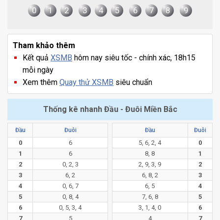
0
1
2
3
4
5
6
7
8
9
Tham khảo thêm
Kết quả
XSMB
hôm nay siêu tốc - chính xác, 18h15
mỗi ngày
Xem thêm
Quay thử XSMB
siêu chuẩn
Thống kê nhanh Đầu - Đuôi Miền Bắc
Đầu
Đuôi
Đầu
Đuôi
0
6
5
,
6
,
2
,
4
0
1
6
8
,
8
1
2
0
,
2
,
3
2
,
9
,
3
,
9
2
3
6
,
2
6
,
8
,
2
3
4
0
,
6
,
7
6
,
5
4
5
0
,
8
,
4
7
,
6
,
8
5
6
0
,
5
,
3
,
4
3
,
1
,
4
,
0
6
7
5
4
7