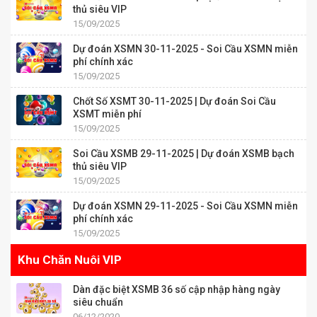
thủ siêu VIP
15/09/2025
Dự đoán XSMN 30-11-2025 - Soi Cầu XSMN miễn
phí chính xác
15/09/2025
Chốt Số XSMT 30-11-2025 | Dự đoán Soi Cầu
XSMT miễn phí
15/09/2025
Soi Cầu XSMB 29-11-2025 | Dự đoán XSMB bạch
thủ siêu VIP
15/09/2025
Dự đoán XSMN 29-11-2025 - Soi Cầu XSMN miễn
phí chính xác
15/09/2025
Khu Chăn Nuôi VIP
Dàn đặc biệt XSMB 36 số cập nhập hàng ngày
siêu chuẩn
06/12/2020