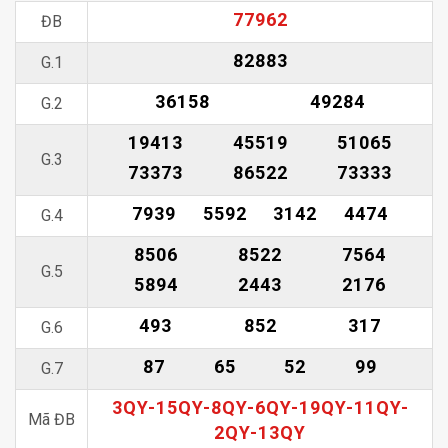
77962
ĐB
82883
G.1
36158
49284
G.2
19413
45519
51065
G.3
73373
86522
73333
7939
5592
3142
4474
G.4
8506
8522
7564
G.5
5894
2443
2176
493
852
317
G.6
87
65
52
99
G.7
3QY-15QY-8QY-6QY-19QY-11QY-
Mã ĐB
2QY-13QY