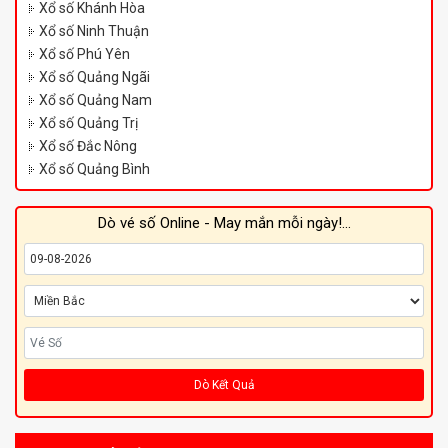
Xổ số Khánh Hòa
Xổ số Ninh Thuận
Xổ số Phú Yên
Xổ số Quảng Ngãi
Xổ số Quảng Nam
Xổ số Quảng Trị
Xổ số Đắc Nông
Xổ số Quảng Bình
Dò vé số Online - May mắn mỗi ngày!...
Dò Kết Quả