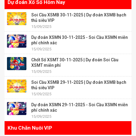
Dự đoán Xổ Số Hôm Nay
Soi Cầu XSMB 30-11-2025 | Dự đoán XSMB bạch
thủ siêu VIP
15/09/2025
Dự đoán XSMN 30-11-2025 - Soi Cầu XSMN miễn
phí chính xác
15/09/2025
Chốt Số XSMT 30-11-2025 | Dự đoán Soi Cầu
XSMT miễn phí
15/09/2025
Soi Cầu XSMB 29-11-2025 | Dự đoán XSMB bạch
thủ siêu VIP
15/09/2025
Dự đoán XSMN 29-11-2025 - Soi Cầu XSMN miễn
phí chính xác
15/09/2025
Khu Chăn Nuôi VIP