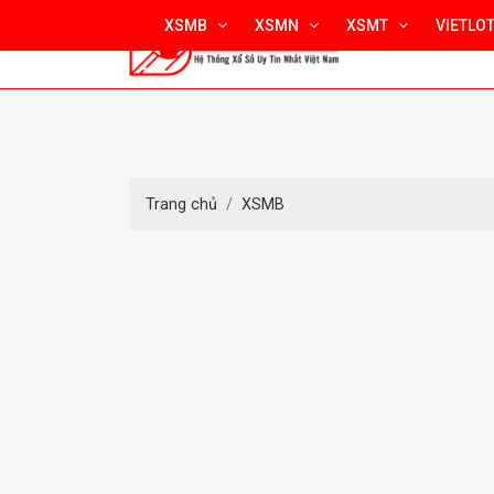
XSMB
XSMN
XSMT
VIETLO
Trang chủ
XSMB