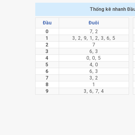
Thống kê nhanh Đầu
Đầu
Đuôi
0
7
,
2
1
3
,
2
,
9
,
1
,
2
,
3
,
6
,
5
2
7
3
6
,
3
4
0
,
0
,
5
5
4
,
0
6
6
,
3
7
3
,
2
8
1
9
3
,
6
,
7
,
4