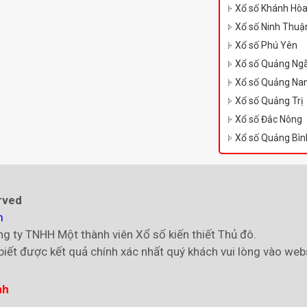
Xổ số Khánh Hò
Xổ số Ninh Thuậ
Xổ số Phú Yên
Xổ số Quảng Ngã
Xổ số Quảng N
Xổ số Quảng Trị
Xổ số Đắc Nông
Xổ số Quảng Bìn
rved
m
g ty TNHH Một thành viên Xổ số kiến thiết Thủ đô.
biết được kết quả chính xác nhất quý khách vui lòng vào web
nh