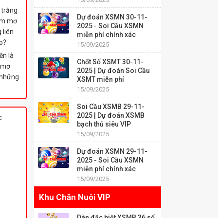
 trắng
Dự đoán XSMN 30-11-
Nằm mơ
2025 - Soi Cầu XSMN
 liên
miễn phí chính xác
o?
15/09/2025
ền là
Chốt Số XSMT 30-11-
 mơ
2025 | Dự đoán Soi Cầu
à những
XSMT miễn phí
15/09/2025
Soi Cầu XSMB 29-11-
2025 | Dự đoán XSMB
c
bạch thủ siêu VIP
15/09/2025
Dự đoán XSMN 29-11-
2025 - Soi Cầu XSMN
miễn phí chính xác
15/09/2025
Khu Chăn Nuôi VIP
Dàn đặc biệt XSMB 36 số