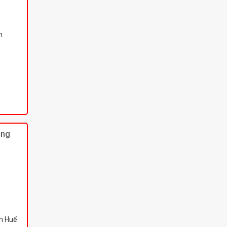
n
ung
n Huế