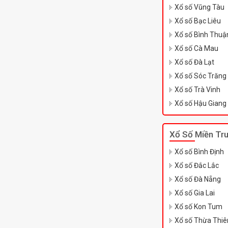
Xổ số Vũng Tàu
Xổ số Bạc Liêu
Xổ số Bình Thuậ
Xổ số Cà Mau
Xổ số Đà Lạt
Xổ số Sóc Trăng
Xổ số Trà Vinh
Xổ số Hậu Giang
Xổ Số Miền Tr
Xổ số Bình Định
Xổ số Đắc Lắc
Xổ số Đà Nẵng
Xổ số Gia Lai
Xổ số Kon Tum
Xổ số Thừa Thiê