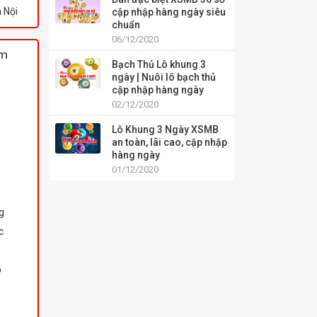
 Nội
cập nhập hàng ngày siêu
chuẩn
06/12/2020
am
Bạch Thủ Lô khung 3
ngày | Nuôi lô bạch thủ
cập nhập hàng ngày
02/12/2020
Lô Khung 3 Ngày XSMB
an toàn, lãi cao, cập nhập
hàng ngày
01/12/2020
g
c
p