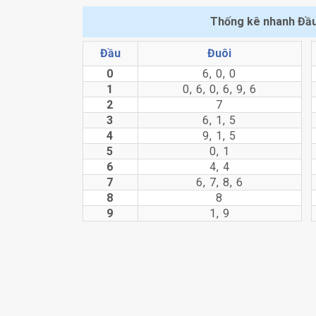
Thống kê nhanh Đầu
Đầu
Đuôi
0
6
,
0
,
0
1
0
,
6
,
0
,
6
,
9
,
6
2
7
3
6
,
1
,
5
4
9
,
1
,
5
5
0
,
1
6
4
,
4
7
6
,
7
,
8
,
6
8
8
9
1
,
9