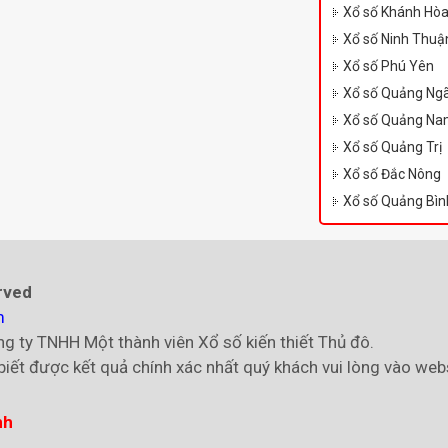
Xổ số Khánh Hò
Xổ số Ninh Thuậ
Xổ số Phú Yên
Xổ số Quảng Ngã
Xổ số Quảng N
Xổ số Quảng Trị
Xổ số Đắc Nông
Xổ số Quảng Bìn
rved
m
g ty TNHH Một thành viên Xổ số kiến thiết Thủ đô.
biết được kết quả chính xác nhất quý khách vui lòng vào web
nh