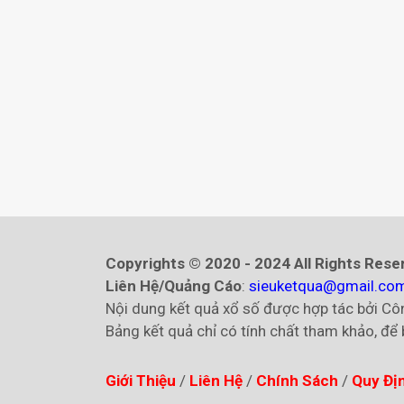
Copyrights © 2020 - 2024 All Rights Rese
Liên Hệ/Quảng Cáo
:
sieuketqua@gmail.co
Nội dung kết quả xổ số được hợp tác bởi Côn
Bảng kết quả chỉ có tính chất tham khảo, để 
Giới Thiệu
/
Liên Hệ
/
Chính Sách
/
Quy Đị