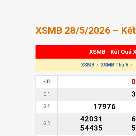
XSMB 28/5/2026 – Kết
XSMB - Kết Quả 
XSMB
XSMB Thứ 5
0
ĐB
3
G.1
17976
G.2
42031
6
G.3
54435
5