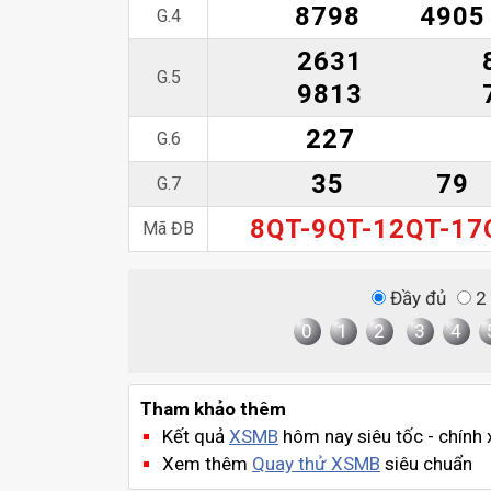
8798
4905
G.4
2631
G.5
9813
227
G.6
35
79
G.7
8QT-9QT-12QT-17
Mã ĐB
Đầy đủ
2 
0
1
2
3
4
Tham khảo thêm
Kết quả
XSMB
hôm nay siêu tốc - chính
Xem thêm
Quay thử XSMB
siêu chuẩn