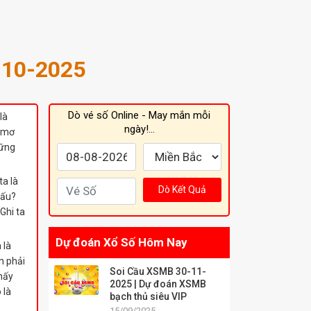
-10-2025
Dò vé số Online - May mắn mỗi
là
ngày!...
 mơ
hững
ta là
Dò Kết Quả
xấu?
Ghi ta
Dự đoán Xổ Số Hôm Nay
 là
n phải
Soi Cầu XSMB 30-11-
hấy
2025 | Dự đoán XSMB
 là
bạch thủ siêu VIP
15/09/2025