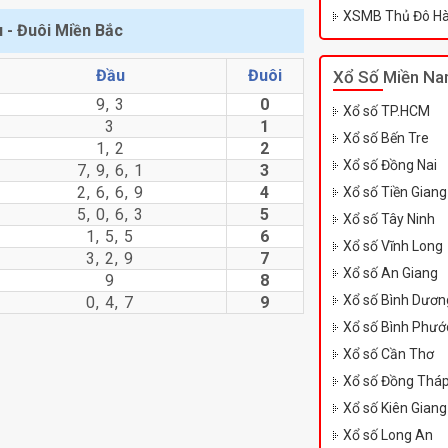
XSMB Thủ Đô Hà
 - Đuôi Miền Bắc
Đầu
Đuôi
Xổ Số Miền N
9
,
3
0
Xổ số TP.HCM
3
1
Xổ số Bến Tre
1
,
2
2
Xổ số Đồng Nai
7
,
9
,
6
,
1
3
2
,
6
,
6
,
9
4
Xổ số Tiền Giang
5
,
0
,
6
,
3
5
Xổ số Tây Ninh
1
,
5
,
5
6
Xổ số Vĩnh Long
3
,
2
,
9
7
Xổ số An Giang
9
8
Xổ số Bình Dươn
0
,
4
,
7
9
Xổ số Bình Phướ
Xổ số Cần Thơ
Xổ số Đồng Thá
Xổ số Kiên Giang
Xổ số Long An