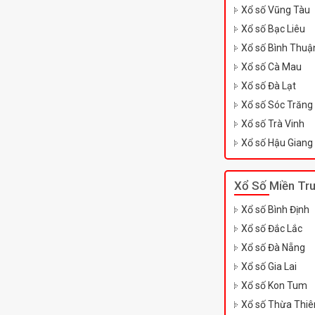
Xổ số Vũng Tàu
Xổ số Bạc Liêu
Xổ số Bình Thuậ
Xổ số Cà Mau
Xổ số Đà Lạt
Xổ số Sóc Trăng
Xổ số Trà Vinh
Xổ số Hậu Giang
Xổ Số Miền Tr
Xổ số Bình Định
Xổ số Đắc Lắc
Xổ số Đà Nẵng
Xổ số Gia Lai
Xổ số Kon Tum
Xổ số Thừa Thiê