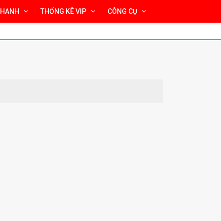
NHANH
THỐNG KÊ VIP
CÔNG CỤ