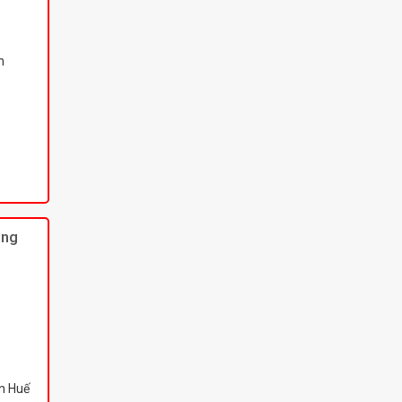
n
ung
n Huế