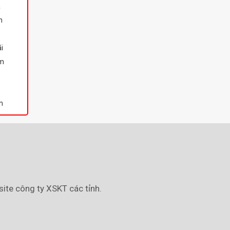
a
n
i
am
h
site công ty XSKT các tỉnh.