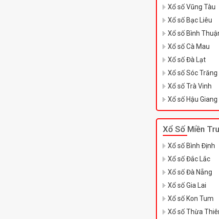
Xổ số Vũng Tàu
Xổ số Bạc Liêu
Xổ số Bình Thuậ
Xổ số Cà Mau
Xổ số Đà Lạt
Xổ số Sóc Trăng
Xổ số Trà Vinh
Xổ số Hậu Giang
Xổ Số Miền Tr
Xổ số Bình Định
Xổ số Đắc Lắc
Xổ số Đà Nẵng
Xổ số Gia Lai
Xổ số Kon Tum
Xổ số Thừa Thiê