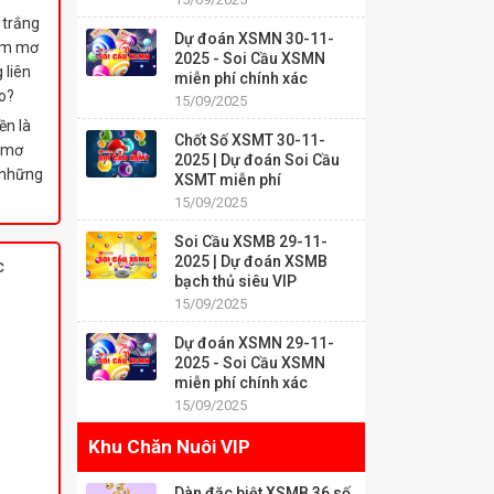
 trắng
Dự đoán XSMN 30-11-
Nằm mơ
2025 - Soi Cầu XSMN
 liên
miễn phí chính xác
o?
15/09/2025
ền là
Chốt Số XSMT 30-11-
 mơ
2025 | Dự đoán Soi Cầu
à những
XSMT miễn phí
15/09/2025
Soi Cầu XSMB 29-11-
2025 | Dự đoán XSMB
c
bạch thủ siêu VIP
15/09/2025
Dự đoán XSMN 29-11-
2025 - Soi Cầu XSMN
miễn phí chính xác
15/09/2025
Khu Chăn Nuôi VIP
Dàn đặc biệt XSMB 36 số