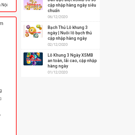
 Nội
cập nhập hàng ngày siêu
chuẩn
06/12/2020
am
Bạch Thủ Lô khung 3
ngày | Nuôi lô bạch thủ
cập nhập hàng ngày
02/12/2020
Lô Khung 3 Ngày XSMB
an toàn, lãi cao, cập nhập
hàng ngày
01/12/2020
g
c
p