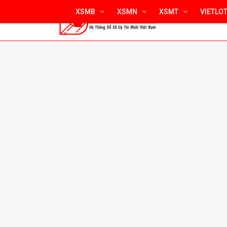
XSMB
XSMN
XSMT
VIETLO