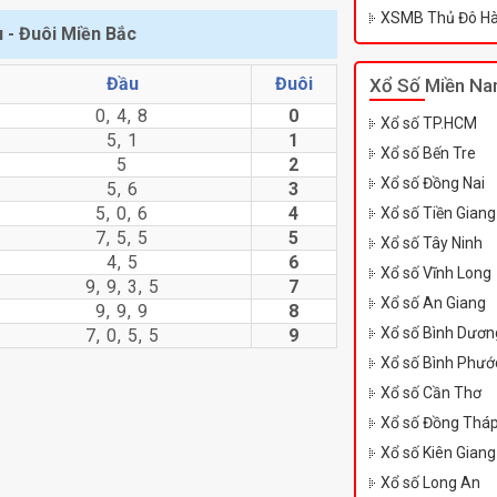
XSMB Thủ Đô Hà
 - Đuôi Miền Bắc
Đầu
Đuôi
Xổ Số Miền N
0
,
4
,
8
0
Xổ số TP.HCM
5
,
1
1
Xổ số Bến Tre
5
2
Xổ số Đồng Nai
5
,
6
3
5
,
0
,
6
4
Xổ số Tiền Giang
7
,
5
,
5
5
Xổ số Tây Ninh
4
,
5
6
Xổ số Vĩnh Long
9
,
9
,
3
,
5
7
Xổ số An Giang
9
,
9
,
9
8
Xổ số Bình Dươn
7
,
0
,
5
,
5
9
Xổ số Bình Phướ
Xổ số Cần Thơ
Xổ số Đồng Thá
Xổ số Kiên Giang
Xổ số Long An