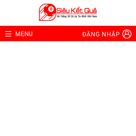
MENU
ĐĂNG NHẬP