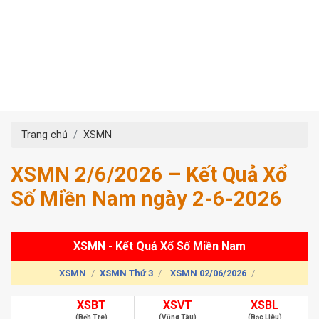
Trang chủ
XSMN
XSMN 2/6/2026 – Kết Quả Xổ
Số Miền Nam ngày 2-6-2026
XSMN - Kết Quả Xổ Số Miền Nam
XSMN
XSMN Thứ 3
XSMN 02/06/2026
XSBT
XSVT
XSBL
(Bến Tre)
(Vũng Tàu)
(Bạc Liêu)