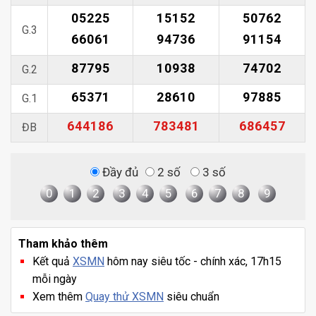
05225
15152
50762
G.3
66061
94736
91154
87795
10938
74702
G.2
65371
28610
97885
G.1
644186
783481
686457
ĐB
Đầy đủ
2 số
3 số
0
1
2
3
4
5
6
7
8
9
Tham khảo thêm
Kết quả
XSMN
hôm nay siêu tốc - chính xác, 17h15
mỗi ngày
Xem thêm
Quay thử XSMN
siêu chuẩn