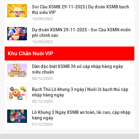
Soi Cầu XSMB 29-11-2025 | Dự đoán XSMB bạch
thủ siêu VIP
15/09/2025
Dự đoán XSMN 29-11-2025 - Soi Cầu XSMN miễn
phí chính xác
15/09/2025
Khu Chăn Nuôi VIP
Dàn đặc biệt XSMB 36 số cập nhập hàng ngày
siêu chuẩn
06/12/2020
Bạch Thủ Lô khung 3 ngày | Nuôi lô bạch thủ cập
nhập hàng ngày
02/12/2020
Lô Khung 3 Ngày XSMB an toàn, lãi cao, cập nhập
hàng ngày
01/12/2020