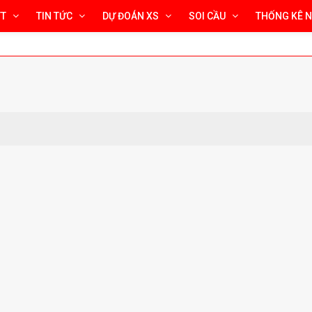
TT
TIN TỨC
DỰ ĐOÁN XS
SOI CẦU
THỐNG KÊ 