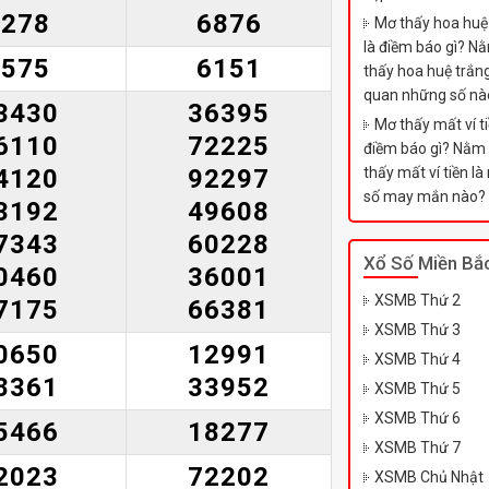
4278
6876
Mơ thấy hoa huệ
là điềm báo gì? 
9575
6151
thấy hoa huệ trắng
quan những số nà
3430
36395
Mơ thấy mất ví ti
6110
72225
điềm báo gì? Nằm
4120
92297
thấy mất ví tiền l
số may mắn nào?
3192
49608
7343
60228
Xổ Số Miền Bắ
0460
36001
XSMB Thứ 2
7175
66381
XSMB Thứ 3
0650
12991
XSMB Thứ 4
8361
33952
XSMB Thứ 5
XSMB Thứ 6
5466
18277
XSMB Thứ 7
2023
72202
XSMB Chủ Nhật