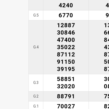
4240
6770
G.5
12887
1
30846
6
47400
8
35022
4
G.4
87112
8
91150
5
39195
8
58851
3
G.3
32020
0
88791
7
G.2
70027
8
G.1