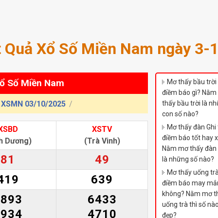
 Quả Xổ Số Miền Nam ngày 3-
Xổ Số Miền Nam
Mơ thấy bầu trời 
điềm báo gì? Nằm
XSMN 03/10/2025
thấy bầu trời là n
con số nào?
Mơ thấy đàn Ghi 
XSBD
XSTV
điềm báo tốt hay 
h Dương)
(Trà Vinh)
Nằm mơ thấy đàn 
81
49
là những số nào?
Mơ thấy uống trà
419
639
điềm báo may mắ
không? Nằm mơ t
7893
6433
uống trà thì số nào
3934
4710
đẹp?