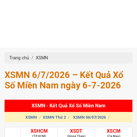
Trang chủ
XSMN
XSMN 6/7/2026 – Kết Quả Xổ
Số Miền Nam ngày 6-7-2026
XSMN - Kết Quả Xổ Số Miền Nam
XSMN
XSMN Thứ 2
XSMN 06/07/2026
XSHCM
XSDT
XSCM
(TP.HCM)
(Đồng Tháp)
(Cà Mau)