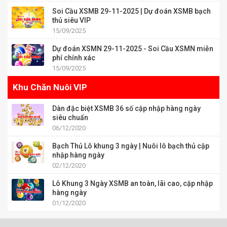
Soi Cầu XSMB 29-11-2025 | Dự đoán XSMB bạch
thủ siêu VIP
15/09/2025
Dự đoán XSMN 29-11-2025 - Soi Cầu XSMN miễn
phí chính xác
15/09/2025
Khu Chăn Nuôi VIP
Dàn đặc biệt XSMB 36 số cập nhập hàng ngày
siêu chuẩn
06/12/2020
Bạch Thủ Lô khung 3 ngày | Nuôi lô bạch thủ cập
nhập hàng ngày
02/12/2020
Lô Khung 3 Ngày XSMB an toàn, lãi cao, cập nhập
hàng ngày
01/12/2020