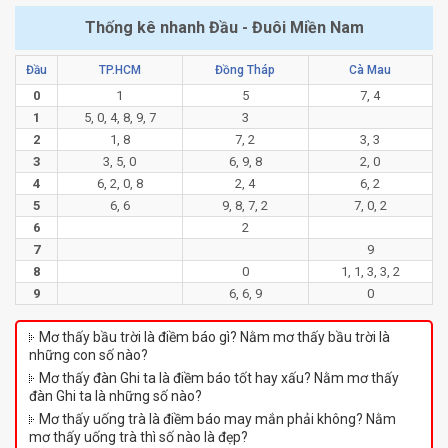
Thống kê nhanh Đầu - Đuôi Miền Nam
Đầu
TP.HCM
Đồng Tháp
Cà Mau
0
1
5
7
,
4
1
5
,
0
,
4
,
8
,
9
,
7
3
2
1
,
8
7
,
2
3
,
3
3
3
,
5
,
0
6
,
9
,
8
2
,
0
4
6
,
2
,
0
,
8
2
,
4
6
,
2
5
6
,
6
9
,
8
,
7
,
2
7
,
0
,
2
6
2
7
9
8
0
1
,
1
,
3
,
3
,
2
9
6
,
6
,
9
0
Mơ thấy bầu trời là điềm báo gì? Nằm mơ thấy bầu trời là
những con số nào?
Mơ thấy đàn Ghi ta là điềm báo tốt hay xấu? Nằm mơ thấy
đàn Ghi ta là những số nào?
Mơ thấy uống trà là điềm báo may mắn phải không? Nằm
mơ thấy uống trà thì số nào là đẹp?