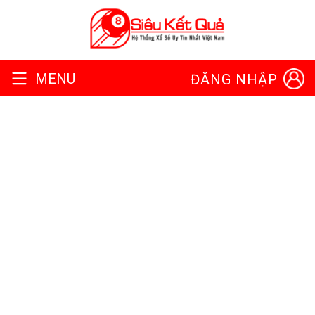
MENU
ĐĂNG NHẬP