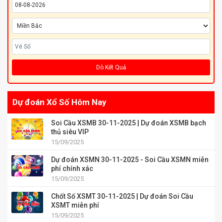
Dò Kết Quả
Dự đoán Xổ Số Hôm Nay
Soi Cầu XSMB 30-11-2025 | Dự đoán XSMB bạch
thủ siêu VIP
15/09/2025
Dự đoán XSMN 30-11-2025 - Soi Cầu XSMN miễn
phí chính xác
15/09/2025
Chốt Số XSMT 30-11-2025 | Dự đoán Soi Cầu
XSMT miễn phí
15/09/2025