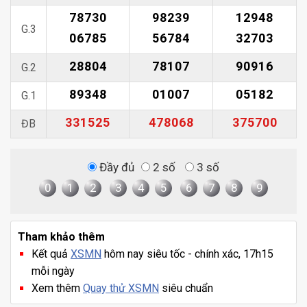
78730
98239
12948
G.3
06785
56784
32703
28804
78107
90916
G.2
89348
01007
05182
G.1
331525
478068
375700
ĐB
Đầy đủ
2 số
3 số
0
1
2
3
4
5
6
7
8
9
Tham khảo thêm
Kết quả
XSMN
hôm nay siêu tốc - chính xác, 17h15
mỗi ngày
Xem thêm
Quay thử XSMN
siêu chuẩn