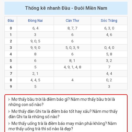
Thống kê nhanh Đầu - Đuôi Miền Nam
Đầu
Đồng Nai
Cần Thơ
Sóc Trăng
0
6
,
4
8
,
7
,
7
6
,
3
,
0
1
3
6
4
,
6
2
9
,
0
,
5
6
3
9
,
9
,
0
5
,
0
,
3
,
9
0
,
4
,
0
4
8
6
5
,
8
5
6
8
,
1
3
,
2
6
5
4
,
9
,
1
,
4
,
8
7
7
2
,
1
4
,
4
8
4
,
4
,
5
4
0
,
2
9
5
3
Mơ thấy bầu trời là điềm báo gì? Nằm mơ thấy bầu trời là
những con số nào?
Mơ thấy đàn Ghi ta là điềm báo tốt hay xấu? Nằm mơ thấy
đàn Ghi ta là những số nào?
Mơ thấy uống trà là điềm báo may mắn phải không? Nằm
mơ thấy uống trà thì số nào là đẹp?