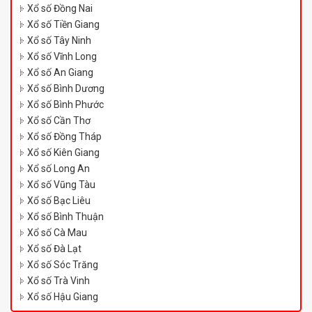
Xổ số Đồng Nai
Xổ số Tiền Giang
Xổ số Tây Ninh
Xổ số Vĩnh Long
Xổ số An Giang
Xổ số Bình Dương
Xổ số Bình Phước
Xổ số Cần Thơ
Xổ số Đồng Tháp
Xổ số Kiên Giang
Xổ số Long An
Xổ số Vũng Tàu
Xổ số Bạc Liêu
Xổ số Bình Thuận
Xổ số Cà Mau
Xổ số Đà Lạt
Xổ số Sóc Trăng
Xổ số Trà Vinh
Xổ số Hậu Giang