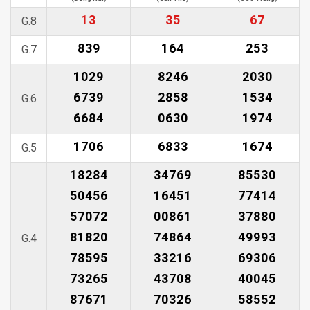
13
35
67
G.8
839
164
253
G.7
1029
8246
2030
6739
2858
1534
G.6
6684
0630
1974
1706
6833
1674
G.5
18284
34769
85530
50456
16451
77414
57072
00861
37880
81820
74864
49993
G.4
78595
33216
69306
73265
43708
40045
87671
70326
58552