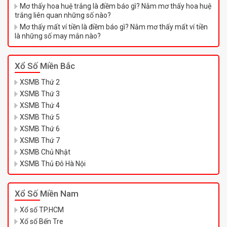
Mơ thấy hoa huệ trắng là điềm báo gì? Nằm mơ thấy hoa huệ
trắng liên quan những số nào?
Mơ thấy mất ví tiền là điềm báo gì? Nằm mơ thấy mất ví tiền
là những số may mắn nào?
Xổ Số Miền Bắc
XSMB Thứ 2
XSMB Thứ 3
XSMB Thứ 4
XSMB Thứ 5
XSMB Thứ 6
XSMB Thứ 7
XSMB Chủ Nhật
XSMB Thủ Đô Hà Nội
Xổ Số Miền Nam
Xổ số TP.HCM
Xổ số Bến Tre