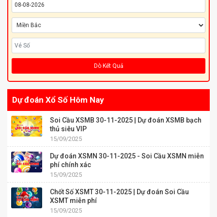
Dò Kết Quả
Dự đoán Xổ Số Hôm Nay
Soi Cầu XSMB 30-11-2025 | Dự đoán XSMB bạch
thủ siêu VIP
15/09/2025
Dự đoán XSMN 30-11-2025 - Soi Cầu XSMN miễn
phí chính xác
15/09/2025
Chốt Số XSMT 30-11-2025 | Dự đoán Soi Cầu
XSMT miễn phí
15/09/2025