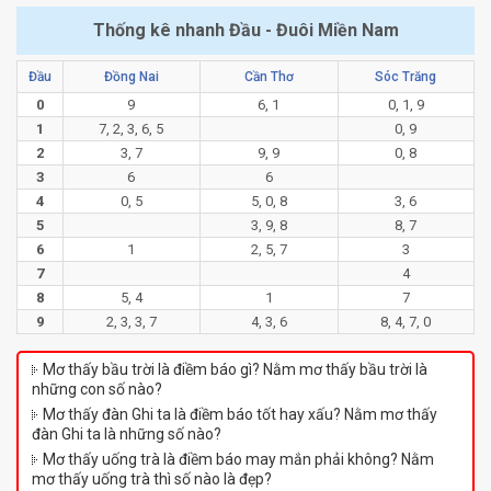
Thống kê nhanh Đầu - Đuôi Miền Nam
Đầu
Đồng Nai
Cần Thơ
Sóc Trăng
0
9
6
,
1
0
,
1
,
9
1
7
,
2
,
3
,
6
,
5
0
,
9
2
3
,
7
9
,
9
0
,
8
3
6
6
4
0
,
5
5
,
0
,
8
3
,
6
5
3
,
9
,
8
8
,
7
6
1
2
,
5
,
7
3
7
4
8
5
,
4
1
7
9
2
,
3
,
3
,
7
4
,
3
,
6
8
,
4
,
7
,
0
Mơ thấy bầu trời là điềm báo gì? Nằm mơ thấy bầu trời là
những con số nào?
Mơ thấy đàn Ghi ta là điềm báo tốt hay xấu? Nằm mơ thấy
đàn Ghi ta là những số nào?
Mơ thấy uống trà là điềm báo may mắn phải không? Nằm
mơ thấy uống trà thì số nào là đẹp?