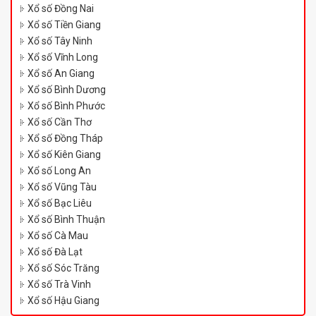
Xổ số Đồng Nai
Xổ số Tiền Giang
Xổ số Tây Ninh
Xổ số Vĩnh Long
Xổ số An Giang
Xổ số Bình Dương
Xổ số Bình Phước
Xổ số Cần Thơ
Xổ số Đồng Tháp
Xổ số Kiên Giang
Xổ số Long An
Xổ số Vũng Tàu
Xổ số Bạc Liêu
Xổ số Bình Thuận
Xổ số Cà Mau
Xổ số Đà Lạt
Xổ số Sóc Trăng
Xổ số Trà Vinh
Xổ số Hậu Giang