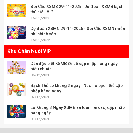
Soi Cầu XSMB 29-11-2025 | Dự đoán XSMB bạch
thủ siêu VIP
15/09/2025
Dự đoán XSMN 29-11-2025 - Soi Cầu XSMN miễn
phí chính xác
15/09/2025
Khu Chăn Nuôi VIP
Dàn đặc biệt XSMB 36 số cập nhập hàng ngày
siêu chuẩn
06/12/2020
Bạch Thủ Lô khung 3 ngày | Nuôi lô bạch thủ cập
nhập hàng ngày
02/12/2020
Lô Khung 3 Ngày XSMB an toàn, lãi cao, cập nhập
hàng ngày
01/12/2020