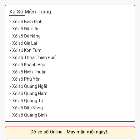
Xổ Số Miền Trung
Xổ số Bình Định
Xổ số Đắc Lắc
Xổ số Đà Nẵng
Xổ số Gia Lai
Xổ số Kon Tum
Xổ số Thừa Thiên Huế
Xổ số Khánh Hòa
Xổ số Ninh Thuận
Xổ số Phú Yên
Xổ số Quảng Ngãi
Xổ số Quảng Nam
Xổ số Quảng Trị
Xổ số Đắc Nông
Xổ số Quảng Bình
Dò vé số Online - May mắn mỗi ngày!...