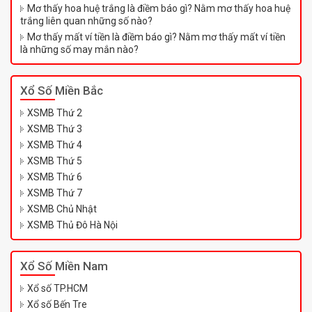
Mơ thấy hoa huệ trắng là điềm báo gì? Nằm mơ thấy hoa huệ
trắng liên quan những số nào?
Mơ thấy mất ví tiền là điềm báo gì? Nằm mơ thấy mất ví tiền
là những số may mắn nào?
Xổ Số Miền Bắc
XSMB Thứ 2
XSMB Thứ 3
XSMB Thứ 4
XSMB Thứ 5
XSMB Thứ 6
XSMB Thứ 7
XSMB Chủ Nhật
XSMB Thủ Đô Hà Nội
Xổ Số Miền Nam
Xổ số TP.HCM
Xổ số Bến Tre