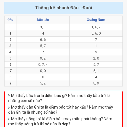
Thống kê nhanh Đầu - Đuôi
Đầu
Đắc Lắc
Quảng Nam
0
3
,
3
1
,
6
,
2
1
4
5
,
6
,
0
2
6
,
6
7
3
5
,
7
1
4
7
9
5
9
,
2
2
,
0
6
0
,
7
,
4
5
,
7
7
0
,
0
5
,
1
8
6
4
9
5
,
2
8
,
9
Mơ thấy bầu trời là điềm báo gì? Nằm mơ thấy bầu trời là
những con số nào?
Mơ thấy đàn Ghi ta là điềm báo tốt hay xấu? Nằm mơ thấy
đàn Ghi ta là những số nào?
Mơ thấy uống trà là điềm báo may mắn phải không? Nằm
mơ thấy uống trà thì số nào là đẹp?