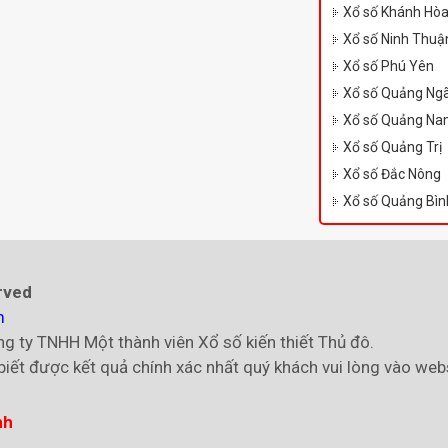
Xổ số Khánh Hò
Xổ số Ninh Thuậ
Xổ số Phú Yên
Xổ số Quảng Ngã
Xổ số Quảng N
Xổ số Quảng Trị
Xổ số Đắc Nông
Xổ số Quảng Bìn
rved
m
g ty TNHH Một thành viên Xổ số kiến thiết Thủ đô.
biết được kết quả chính xác nhất quý khách vui lòng vào web
nh