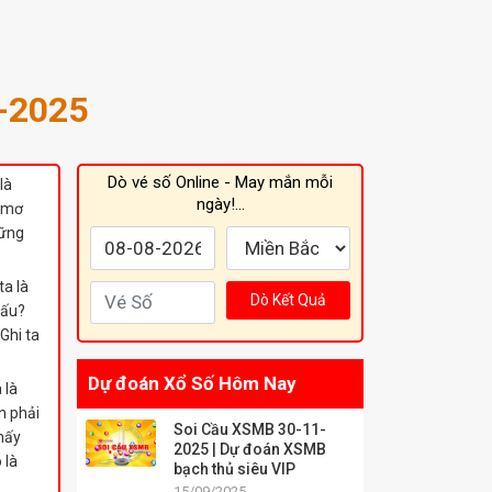
6-2025
Dò vé số Online - May mắn mỗi
là
ngày!...
 mơ
hững
ta là
Dò Kết Quả
xấu?
Ghi ta
Dự đoán Xổ Số Hôm Nay
 là
n phải
Soi Cầu XSMB 30-11-
hấy
2025 | Dự đoán XSMB
 là
bạch thủ siêu VIP
15/09/2025