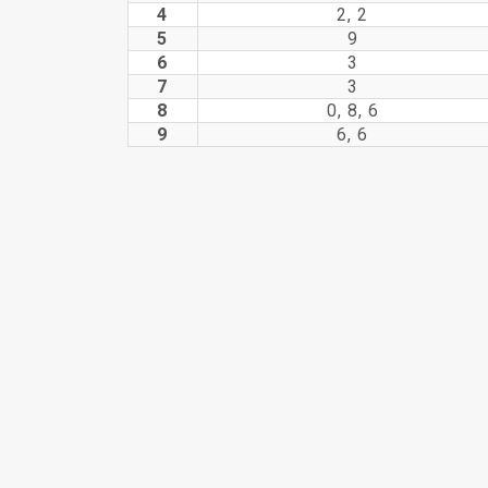
4
2
,
2
5
9
6
3
7
3
8
0
,
8
,
6
9
6
,
6