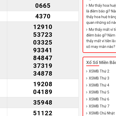
0665
Mơ thấy hoa huệ
là điềm báo gì? 
4370
thấy hoa huệ trắng
quan những số nà
12910
Mơ thấy mất ví ti
53723
điềm báo gì? Nằm
03325
thấy mất ví tiền l
số may mắn nào?
93341
84847
Xổ Số Miền Bắ
37319
XSMB Thứ 2
34878
XSMB Thứ 3
19208
XSMB Thứ 4
04189
XSMB Thứ 5
XSMB Thứ 6
35948
XSMB Thứ 7
51122
XSMB Chủ Nhật