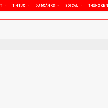
TT
TIN TỨC
DỰ ĐOÁN XS
SOI CẦU
THỐNG KÊ 