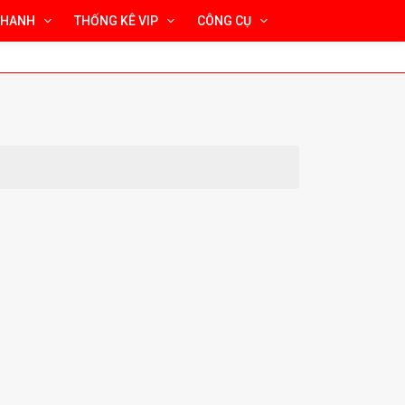
NHANH
THỐNG KÊ VIP
CÔNG CỤ