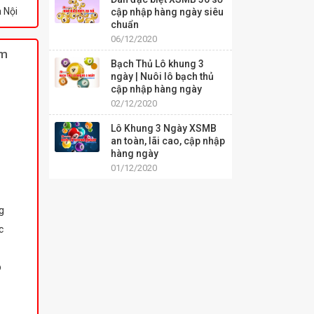
 Nội
cập nhập hàng ngày siêu
chuẩn
06/12/2020
am
Bạch Thủ Lô khung 3
ngày | Nuôi lô bạch thủ
cập nhập hàng ngày
02/12/2020
Lô Khung 3 Ngày XSMB
an toàn, lãi cao, cập nhập
hàng ngày
01/12/2020
g
c
p