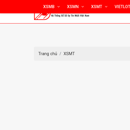
XSMB
XSMN
XSMT
VIETLO
Trang chủ
XSMT