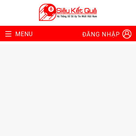
MENU
ĐĂNG NHẬP