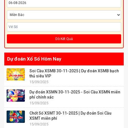
Dò Kết Quả
Dự đoán Xổ Số Hôm Nay
Soi Cầu XSMB 30-11-2025 | Dự đoán XSMB bạch
thủ siêu VIP
15/09/2025
Dự đoán XSMN 30-11-2025 - Soi Cầu XSMN miễn
phí chính xác
15/09/2025
Chốt Số XSMT 30-11-2025 | Dự đoán Soi Cầu
XSMT miễn phí
15/09/2025