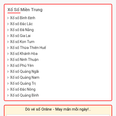
Xổ Số Miền Trung
Xổ số Bình Định
Xổ số Đắc Lắc
Xổ số Đà Nẵng
Xổ số Gia Lai
Xổ số Kon Tum
Xổ số Thừa Thiên Huế
Xổ số Khánh Hòa
Xổ số Ninh Thuận
Xổ số Phú Yên
Xổ số Quảng Ngãi
Xổ số Quảng Nam
Xổ số Quảng Trị
Xổ số Đắc Nông
Xổ số Quảng Bình
Dò vé số Online - May mắn mỗi ngày!...