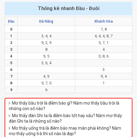
Thống kê nhanh Đầu - Đuôi
Đầu
Đà Nẵng
Khánh Hòa
0
7
,
8
1
3
,
4
,
4
4
,
4
,
4
,
8
,
7
2
9
,
2
,
9
5
,
7
,
1
3
8
4
4
9
,
5
0
,
8
,
6
5
3
,
6
,
4
6
3
7
4
,
9
9
,
4
8
9
,
7
,
0
1
9
6
Mơ thấy bầu trời là điềm báo gì? Nằm mơ thấy bầu trời là
những con số nào?
Mơ thấy đàn Ghi ta là điềm báo tốt hay xấu? Nằm mơ thấy
đàn Ghi ta là những số nào?
Mơ thấy uống trà là điềm báo may mắn phải không? Nằm
mơ thấy uống trà thì số nào là đẹp?