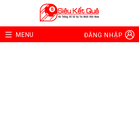
MENU
ĐĂNG NHẬP