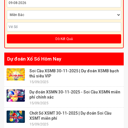
Dò Kết Quả
Dự đoán Xổ Số Hôm Nay
Soi Cầu XSMB 30-11-2025 | Dự đoán XSMB bạch
thủ siêu VIP
15/09/2025
Dự đoán XSMN 30-11-2025 - Soi Cầu XSMN miễn
phí chính xác
15/09/2025
Chốt Số XSMT 30-11-2025 | Dự đoán Soi Cầu
XSMT miễn phí
15/09/2025