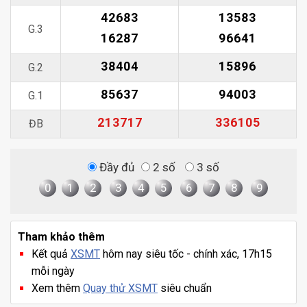
42683
13583
G.3
16287
96641
38404
15896
G.2
85637
94003
G.1
213717
336105
ĐB
Đầy đủ
2 số
3 số
0
1
2
3
4
5
6
7
8
9
Tham khảo thêm
Kết quả
XSMT
hôm nay siêu tốc - chính xác, 17h15
mỗi ngày
Xem thêm
Quay thử XSMT
siêu chuẩn