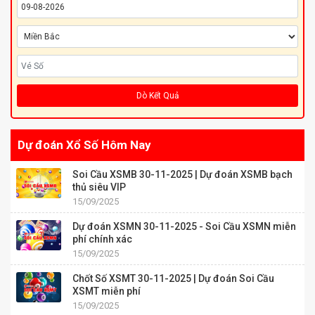
Dò Kết Quả
Dự đoán Xổ Số Hôm Nay
Soi Cầu XSMB 30-11-2025 | Dự đoán XSMB bạch
thủ siêu VIP
15/09/2025
Dự đoán XSMN 30-11-2025 - Soi Cầu XSMN miễn
phí chính xác
15/09/2025
Chốt Số XSMT 30-11-2025 | Dự đoán Soi Cầu
XSMT miễn phí
15/09/2025