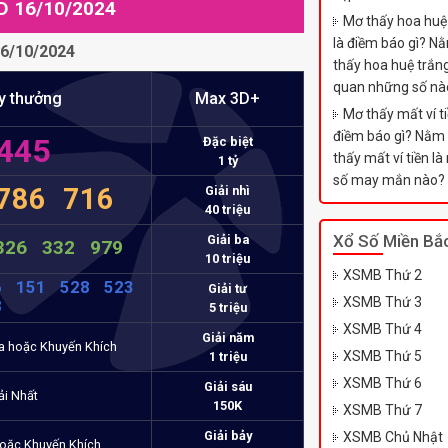
D 16/10/2024
Mơ thấy hoa huệ
là điềm báo gì? 
16/10/2024
thấy hoa huệ trắng
quan những số nà
y thưởng
Max 3D+
Mơ thấy mất ví ti
điềm báo gì? Nằm
445
Đặc biệt
thấy mất ví tiền l
1 tỷ
số may mắn nào?
786
716
Giải nhì
40 triệu
Xổ Số Miền Bắ
Giải ba
326
332
979
10 triệu
XSMB Thứ 2
6
151
528
523
Giải tư
XSMB Thứ 3
8
5 triệu
XSMB Thứ 4
Giải năm
Ba hoặc Khuyến Khích
XSMB Thứ 5
1 triệu
XSMB Thứ 6
Giải sáu
ải Nhất
150K
XSMB Thứ 7
Giải bảy
XSMB Chủ Nhật
hoặc Khuyến Khích