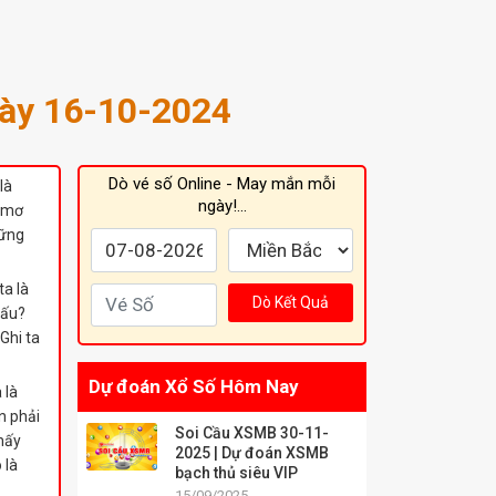
gày 16-10-2024
Dò vé số Online - May mắn mỗi
là
ngày!...
 mơ
hững
ta là
Dò Kết Quả
xấu?
Ghi ta
Dự đoán Xổ Số Hôm Nay
 là
n phải
Soi Cầu XSMB 30-11-
hấy
2025 | Dự đoán XSMB
 là
bạch thủ siêu VIP
15/09/2025