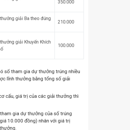
350.000
 thưởng giải Ba theo đúng
210.000
 thưởng giải Khuyến Khích
100.000
số
ó số tham gia dự thưởng trúng nhiều
ợc lĩnh thưởng bằng tổng số giải
 cấu, giá trị của các giải thưởng thì
n tham gia dự thưởng của số trúng
iá 10.000 đồng) nhân với giá trị
 thưởng.