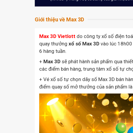
Giới thiệu về Max 3D
Max 3D Vietlott
do công ty xổ số điện to
quay thưởng
xổ số Max 3D
vào lúc 18h00 
6 hàng tuần.
+
Max 3D
sẽ phát hành sản phẩm qua thiết
các điểm bán hàng, trung tâm xổ số tự ch
+ Vé xổ số tự chọn dãy số Max 3D bán hàng
điểm quay số mở thưởng của sản phẩm là