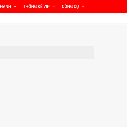
NHANH
THỐNG KÊ VIP
CÔNG CỤ