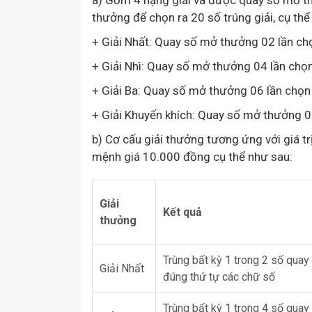
thưởng để chọn ra 20 số trúng giải, cụ thể
+ Giải Nhất: Quay số mở thưởng 02 lần chọ
+ Giải Nhì: Quay số mở thưởng 04 lần chọn
+ Giải Ba: Quay số mở thưởng 06 lần chọn 
+ Giải Khuyến khích: Quay số mở thưởng 08
b) Cơ cấu giải thưởng tương ứng với giá t
mệnh giá 10.000 đồng cụ thể như sau:
Giải
Kết quả
thưởng
Trùng bất kỳ 1 trong 2 số quay
Giải Nhất
đúng thứ tự các chữ số
Trùng bất kỳ 1 trong 4 số quay