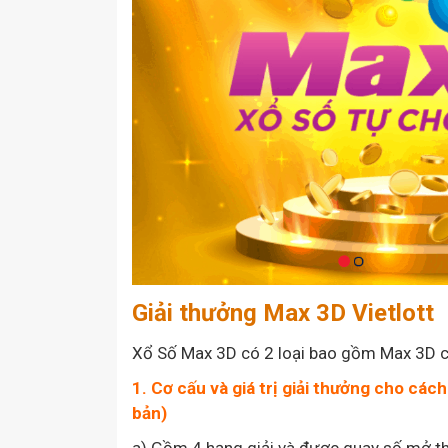
Giải thưởng Max 3D Vietlott
Xổ Số Max 3D có 2 loại bao gồm Max 3D 
1. Cơ cấu và giá trị giải thưởng cho các
bản)
a) Gồm 4 hạng giải và được quay số mở t