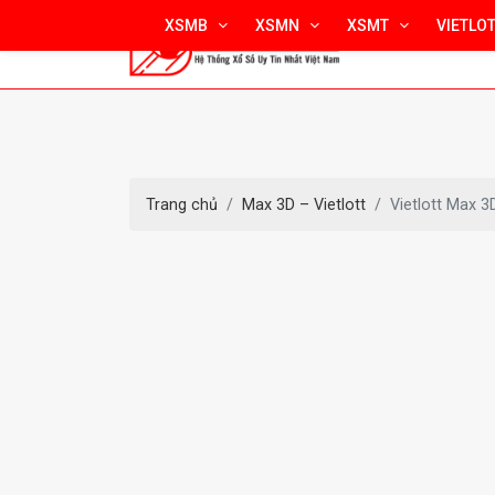
XSMB
XSMN
XSMT
VIETLO
Trang chủ
Max 3D – Vietlott
Vietlott Max 