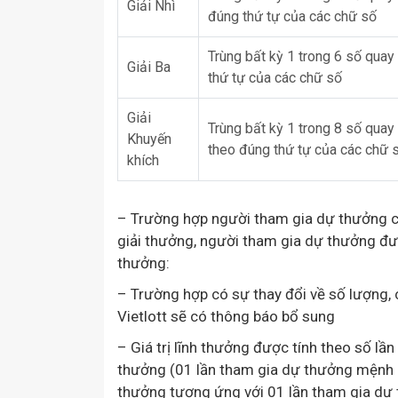
Giải Nhì
đúng thứ tự của các chữ số
Trùng bất kỳ 1 trong 6 số quay
Giải Ba
thứ tự của các chữ số
Giải
Trùng bất kỳ 1 trong 8 số quay
Khuyến
theo đúng thứ tự của các chữ 
khích
– Trường hợp người tham gia dự thưởng c
giải thưởng, người tham gia dự thưởng đư
thưởng:
– Trường hợp có sự thay đổi về số lượng, cơ
Vietlott sẽ có thông báo bổ sung
– Giá trị lĩnh thưởng được tính theo số lầ
thưởng (01 lần tham gia dự thưởng mệnh g
thưởng tương ứng với 01 lần tham gia dự