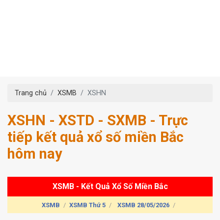
Trang chủ
XSMB
XSHN
XSHN - XSTD - SXMB - Trực
tiếp kết quả xổ số miền Bắc
hôm nay
XSMB - Kết Quả Xổ Số Miền Bắc
XSMB
XSMB Thứ 5
XSMB 28/05/2026