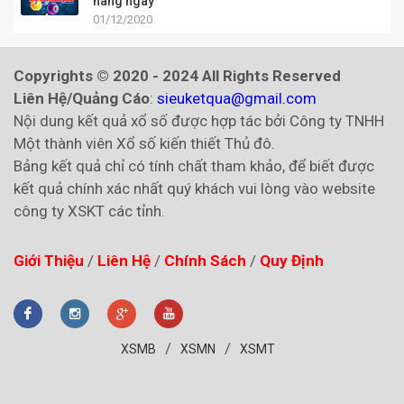
hàng ngày
01/12/2020
Copyrights © 2020 - 2024 All Rights Reserved
Liên Hệ/Quảng Cáo
:
sieuketqua@gmail.com
Nội dung kết quả xổ số được hợp tác bởi Công ty TNHH
Một thành viên Xổ số kiến thiết Thủ đô.
Bảng kết quả chỉ có tính chất tham khảo, để biết được
kết quả chính xác nhất quý khách vui lòng vào website
công ty XSKT các tỉnh.
Giới Thiệu
/
Liên Hệ
/
Chính Sách
/
Quy Định
/
/
XSMB
XSMN
XSMT