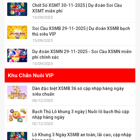
Chốt Số XSMT 30-11-2025 | Dự đoán Soi Cầu
XSMT miễn phí
15/09/2025
Soi Cầu XSMB 29-11-2025 | Dự đoán XSMB bạch
thủ siêu VIP
15/09/2025
Dự đoán XSMN 29-11-2025 - Soi Cầu XSMN miễn
phí chính xác
15/09/2025
Khu Chăn Nuôi VIP
Dàn đặc biệt XSMB 36 số cập nhập hàng ngày
siêu chuẩn
06/12/2020
Bạch Thủ Lô khung 3 ngày | Nuôi lô bạch thủ cập
nhập hàng ngày
02/12/2020
Lô Khung 3 Ngày XSMB an toàn, lãi cao, cập nhập