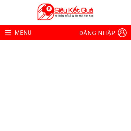
MENU
ĐĂNG NHẬP