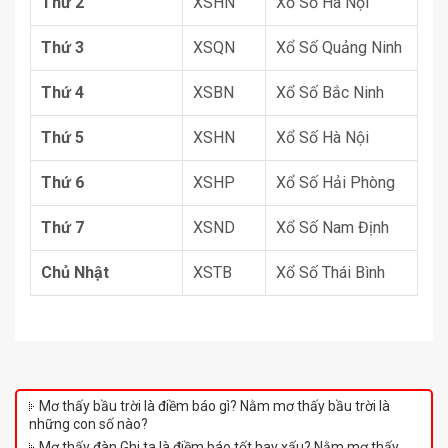
Thứ 2
XSHN
Xổ Số Hà Nội
Thứ 3
XSQN
Xổ Số Quảng Ninh
Thứ 4
XSBN
Xổ Số Bắc Ninh
Thứ 5
XSHN
Xổ Số Hà Nội
Thứ 6
XSHP
Xổ Số Hải Phòng
Thứ 7
XSND
Xổ Số Nam Định
Chủ Nhật
XSTB
Xổ Số Thái Bình
Mơ thấy bầu trời là điềm báo gì? Nằm mơ thấy bầu trời là
những con số nào?
Mơ thấy đàn Ghi ta là điềm báo tốt hay xấu? Nằm mơ thấy