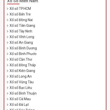
Xổ Số Miền Nam
Xổ số TP.HCM
Xổ số Bến Tre
Xổ số Đồng Nai
Xổ số Tiền Giang
Xổ số Tây Ninh
Xổ số Vĩnh Long
Xổ số An Giang
Xổ số Bình Dương
Xổ số Bình Phước
Xổ số Cần Thơ
Xổ số Đồng Tháp
Xổ số Kiên Giang
Xổ số Long An
Xổ số Vũng Tàu
Xổ số Bạc Liêu
Xổ số Bình Thuận
Xổ số Cà Mau
Xổ số Đà Lạt